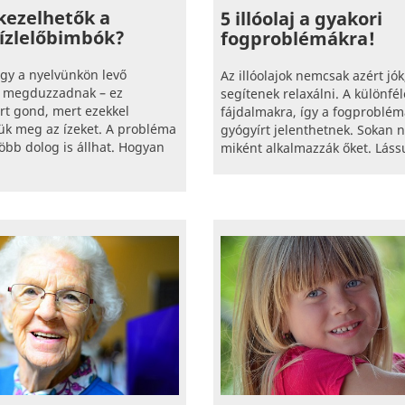
kezelhetők a
5 illóolaj a gyakori
ízlelőbimbók?
fogproblémákra!
ogy a nyelvünkön levő
Az illóolajok nemcsak azért jók
k megduzzadnak – ez
segítenek relaxálni. A különfél
rt gond, mert ezekkel
fájdalmakra, így a fogproblém
ük meg az ízeket. A probléma
gyógyírt jelenthetnek. Sokan 
öbb dolog is állhat. Hogyan
miként alkalmazzák őket. Lássu