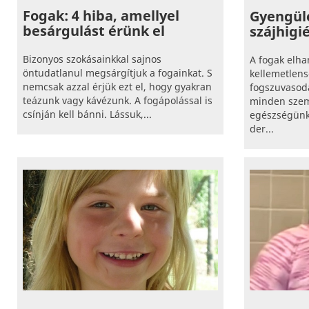
Fogak: 4 hiba, amellyel
Gyengülé
besárgulást érünk el
szájhigi
Bizonyos szokásainkkal sajnos
A fogak elh
öntudatlanul megsárgítjuk a fogainkat. S
kellemetlens
nemcsak azzal érjük ezt el, hogy gyakran
fogszuvasodá
teázunk vagy kávézunk. A fogápolással is
minden szem
csínján kell bánni. Lássuk,...
egészségünkr
der...