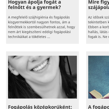
Hogyan ápolja fogát a
Mire fig
felnőtt és a gyermek?
szájápol
A megfelelő szájhigiénia és fogápolás
Az idősek sz
kisgyermekkortól nagyon fontos, ám a
tekintetben 
felnőttek is szembesülhetnek azzal, hogy
Ebben a kor
nem árt kiegészíteni eddigi fogápolási
hallás, látá
technikáikat a tökéletes ...
fogak is. Ne
Fogápolás középkorúként:
A fogáp