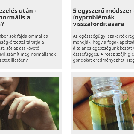
zelés után -
5 egyszerű módszer 
normális a
ínyproblémák
m?
visszafordítására
mber sok fájdalommal és
Az egészségügyi szakértők ré
ség-érzettel társítja a
mondják, hogy a fogak ápoltsá
t, sőt az azt követő
általános egészségünk között 
. Mi számít még normálisnak
összefüggés. A rossz szájhigi
zetet illetően?
gondokat eredményezhet. Hogy