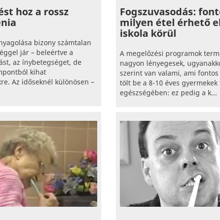
st hoz a rossz
Fogszuvasodás: font
énia
milyen étel érhető e
iskola körül
anyagolása bizony számtalan
éggel jár – beleértve a
A megelőzési programok term
st, az ínybetegséget, de
nagyon lényegesek, ugyanakko
pontból kihat
szerint van valami, ami fontos
e. Az időseknél különösen –
tölt be a 8-10 éves gyermekek
egészségében: ez pedig a k...