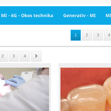
MI - 6G - Okos technika
Generatív - MI
MI
1
2
3
4
2
3
4