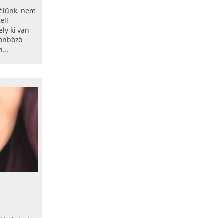
zélünk, nem
ell
ly ki van
lönböző
...