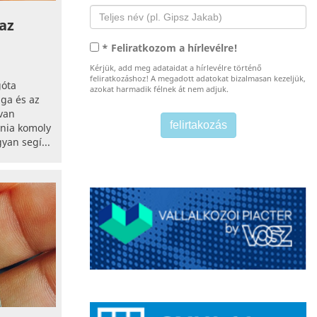
az
* Feliratkozom a hírlevélre!
Kérjük, add meg adataidat a hírlevélre történő
feliratkozáshoz! A megadott adatokat bizalmasan kezeljük,
góta
azokat harmadik félnek át nem adjuk.
ga és az
van
énia komoly
an segí...