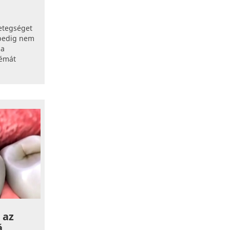
etegséget
 pedig nem
 a
lémát
 az
á