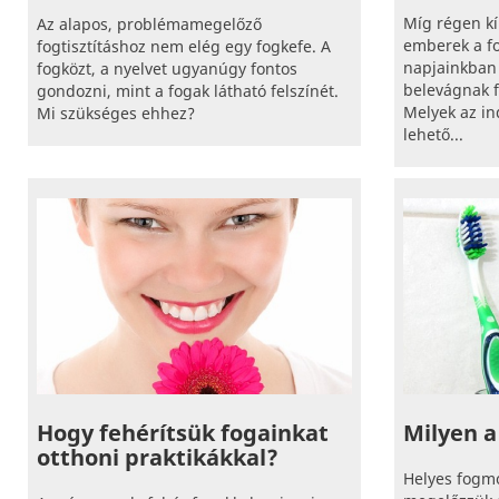
Míg régen k
Az alapos, problémamegelőző
emberek a fo
fogtisztításhoz nem elég egy fogkefe. A
napjainkban 
fogközt, a nyelvet ugyanúgy fontos
belevágnak f
gondozni, mint a fogak látható felszínét.
Melyek az in
Mi szükséges ehhez?
lehető...
Hogy fehérítsük fogainkat
Milyen a
otthoni praktikákkal?
Helyes fogmo