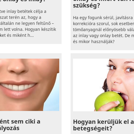
szükség?
etve inlay betétek célja a
zat terén az, hogy a
Ha egy fogunk sérül, javításra
általán ne legyen feltűnő –
korrekcióra szorul, sok esetbe
 lett volna. Hogyan készítik
tömőanyagnál előnyösebb vála
et és miként h...
az inlay vagy onlay betét. De m
és mikor használják?
ént sem ciki a
Hogyan kerüljük el a
ályozás
betegségeit?