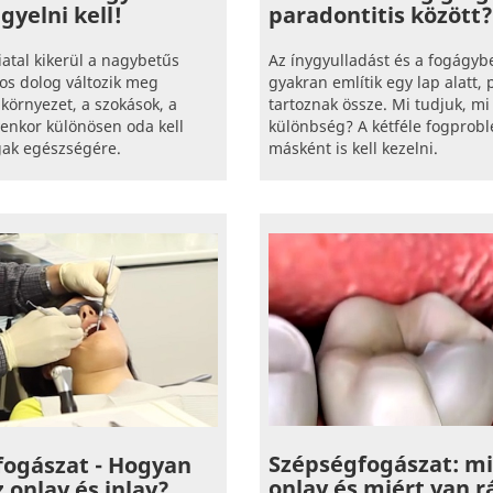
paradontitis között?
ügyelni kell!
Az ínygyulladást és a fogágyb
iatal kikerül a nagybetűs
gyakran említik egy lap alatt,
os dolog változik meg
tartoznak össze. Mi tudjuk, mi
 környezet, a szokások, a
különbség? A kétféle fogprob
lyenkor különösen oda kell
másként is kell kezelni.
ogak egészségére.
Szépségfogászat: mi
fogászat - Hogyan
onlay és miért van r
z onlay és inlay?