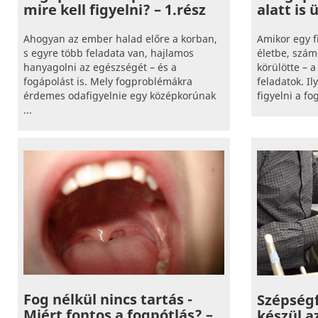
mire kell figyelni? – 1.rész
alatt is 
Ahogyan az ember halad előre a korban,
Amikor egy f
s egyre több feladata van, hajlamos
életbe, szám
hanyagolni az egészségét – és a
körülötte – a
fogápolást is. Mely fogproblémákra
feladatok. I
érdemes odafigyelnie egy középkorúnak
figyelni a f
...
Fog nélkül nincs tartás -
Szépség
Miért fontos a fogpótlás? –
készül a