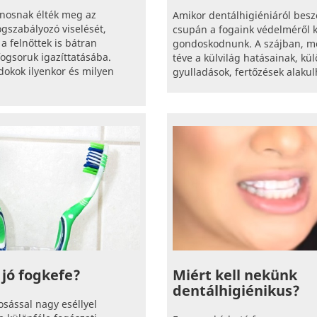
ínosnak élték meg az
Amikor dentálhigiéniáról bes
gszabályozó viselését,
csupán a fogaink védelméről k
a felnőttek is bátran
gondoskodnunk. A szájban, me
ogsoruk igazíttatásába.
téve a külvilág hatásainak, kü
dokok ilyenkor és milyen
gyulladások, fertőzések alakulh
Miért kell nekünk
 jó fogkefe?
dentálhigiénikus?
sással nagy eséllyel