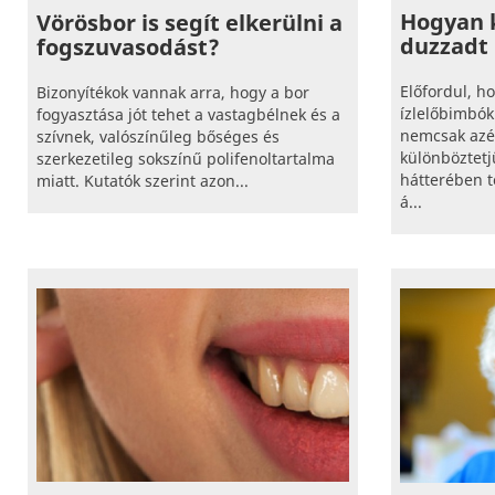
Hogyan 
Vörösbor is segít elkerülni a
duzzadt 
fogszuvasodást?
Előfordul, h
Bizonyítékok vannak arra, hogy a bor
ízlelőbimbó
fogyasztása jót tehet a vastagbélnek és a
nemcsak azé
szívnek, valószínűleg bőséges és
különböztetj
szerkezetileg sokszínű polifenoltartalma
hátterében t
miatt. Kutatók szerint azon...
á...