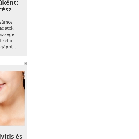
úként:
.rész
számos
ladatok,
észsége
 kellő
gápol...
H
I
R
D
E
T
É
S
vitis és