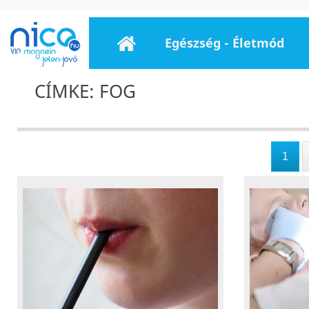
Egészség - Életmód
CÍMKE: FOG
1