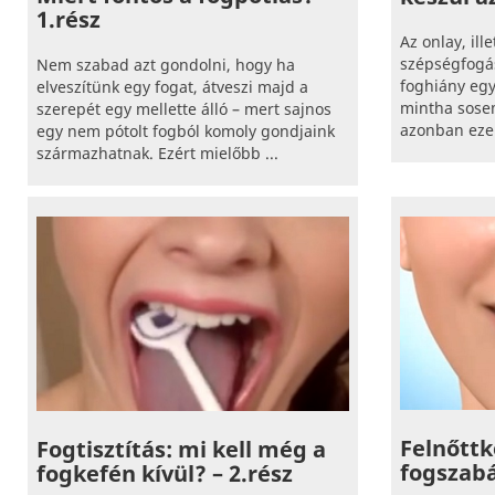
1.rész
Az onlay, ill
szépségfogás
Nem szabad azt gondolni, hogy ha
foghiány egy
elveszítünk egy fogat, átveszi majd a
mintha sosem
szerepét egy mellette álló – mert sajnos
azonban ezek
egy nem pótolt fogból komoly gondjaink
származhatnak. Ezért mielőbb ...
Felnőttk
Fogtisztítás: mi kell még a
fogszab
fogkefén kívül? – 2.rész