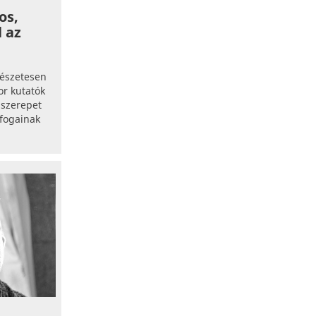
os,
l az
észetesen
r kutatók
 szerepet
 fogainak