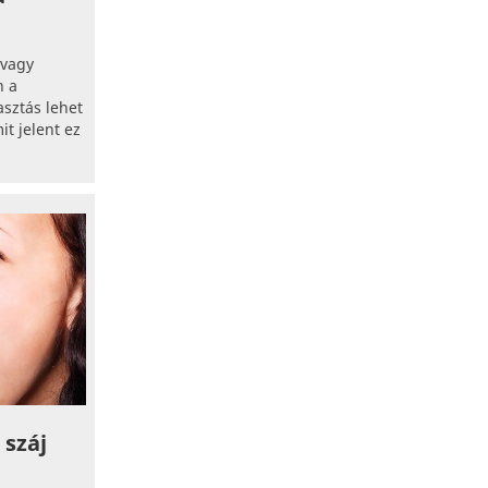
 vagy
n a
sztás lehet
it jelent ez
 száj