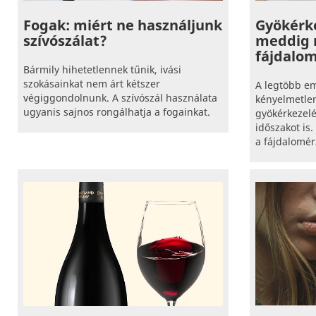
Fogak: miért ne használjunk
Gyökérke
szívószálat?
meddig 
fájdalo
Bármily hihetetlennek tűnik, ivási
szokásainkat nem árt kétszer
A legtöbb e
végiggondolnunk. A szívószál használata
kényelmetlen
ugyanis sajnos rongálhatja a fogainkat.
gyökérkezelés
időszakot is
a fájdalomér