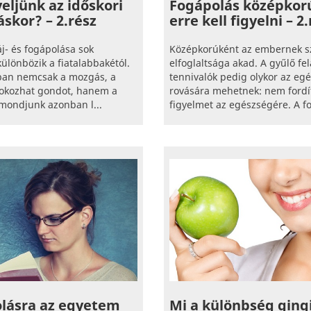
yeljünk az időskori
Fogápolás középkor
áskor? – 2.rész
erre kell figyelni – 2
áj- és fogápolása sok
Középkorúként az embernek 
különbözik a fiatalabbakétól.
elfoglaltsága akad. A gyűlő fe
ban nemcsak a mozgás, a
tennivalók pedig olykor az eg
s okozhat gondot, hanem a
rovására mehetnek: nem fordít
 mondjunk azonban l...
figyelmet az egészségére. A fo
Mi a különbség gingi
olásra az egyetem