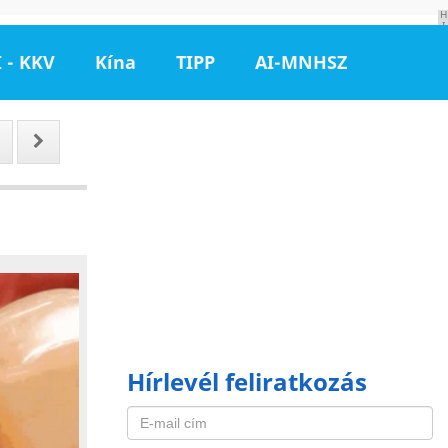
H
I
R
D
 - KKV
Kína
TIPP
AI-MNHSZ
E
T
É
S
Hírlevél feliratkozás