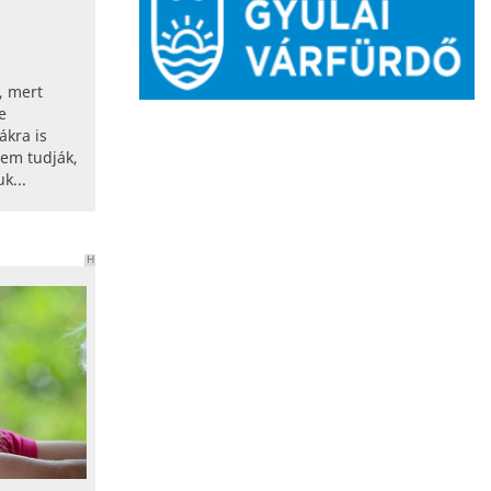
, mert
e
ákra is
nem tudják,
k...
H
I
R
D
E
T
É
S