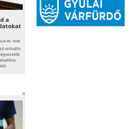
ed a
datokat
rch 05. 12:06
ó virtuális
 cégvezetők
abadítva
tól.
H
I
R
D
E
T
É
S