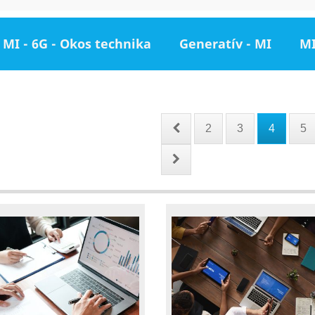
MI - 6G - Okos technika
Generatív - MI
MI
2
3
4
5