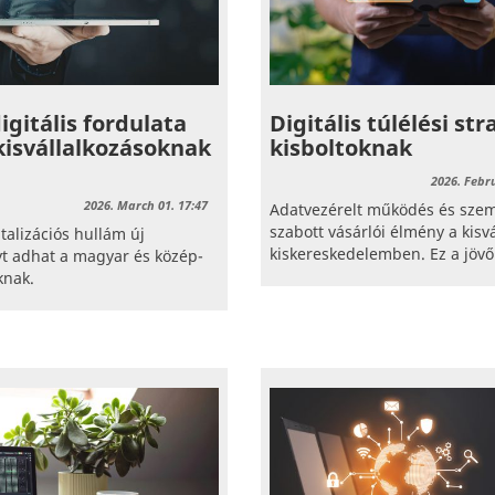
igitális fordulata
Digitális túlélési st
kisvállalkozásoknak
kisboltoknak
2026. Febr
2026. March 01. 17:47
Adatvezérelt működés és szem
szabott vásárlói élmény a kisv
talizációs hullám új
kiskereskedelemben. Ez a jövő
t adhat a magyar és közép-
knak.