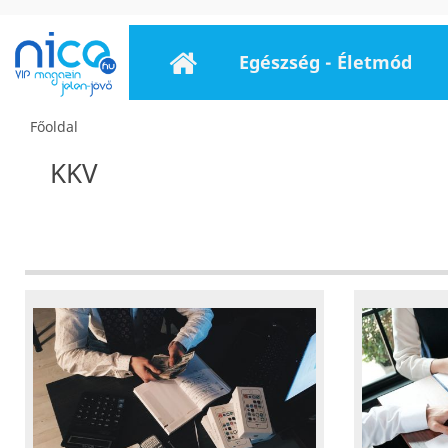
Egészség - Életmód
Főoldal
KKV