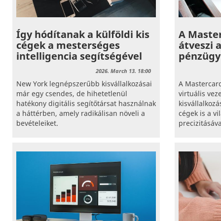
Így hódítanak a külföldi kis
A Master
cégek a mesterséges
átveszi 
intelligencia segítségével
pénzügyi
2026. March 13. 18:00
New York legnépszerűbb kisvállalkozásai
A Mastercard
már egy csendes, de hihetetlenül
virtuális veze
hatékony digitális segítőtársat használnak
kisvállalkoz
a háttérben, amely radikálisan növeli a
cégek is a v
bevételeiket.
precizitásáv