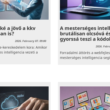
ké a jövő a kkv
A mesterséges intel
an is?
brutálisan olcsóvá é
gyorssá teszi a kódo
2026. February 07. 09:00
2026. Febr
e-kereskedelem kora: Amikor
s intelligencia vezeti a
Forradalmi áttörés a webfejle
mesterséges intelligencia segí