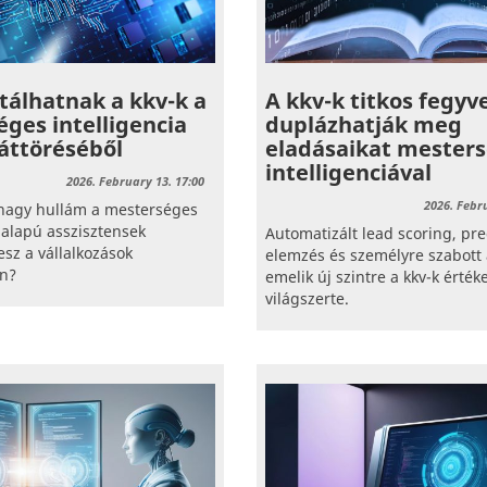
itálhatnak a kkv-k a
A kkv-k titkos fegyve
ges intelligencia
duplázhatják meg
 áttöréséből
eladásaikat mester
intelligenciával
2026. February 13. 17:00
2026. Febr
 nagy hullám a mesterséges
a alapú asszisztensek
Automatizált lead scoring, pre
esz a vállalkozások
elemzés és személyre szabott 
an?
emelik új szintre a kkv-k érték
világszerte.