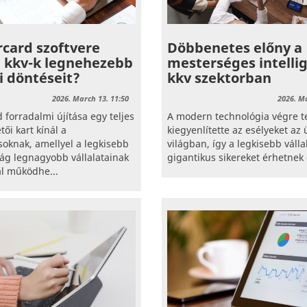
card szoftvere
Döbbenetes előny a
a kkv-k legnehezebb
mesterséges intellig
 döntéseit?
kkv szektorban
2026. March 13. 11:50
2026. Ma
 forradalmi újítása egy teljes
A modern technológia végre t
tői kart kínál a
kiegyenlítette az esélyeket az ü
ásoknak, amellyel a legkisebb
világban, így a legkisebb válla
ilág legnagyobb vállalatainak
gigantikus sikereket érhetnek 
al működhe...