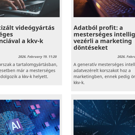
zált videógyártás
Adatból profit: a
éges
mesterséges intelli
enciával a kkv-k
vezérli a marketing
döntéseket
2026. February 19. 11:20
2026. Febr
korszak a tartalomgyártásban,
A generatív mesterséges intel
 esetben már a mesterséges
adatvezérelt korszakot hoz a
 dolgozik a kkv-k helyett.
marketingben, ennek pedig ör
kkv-k.