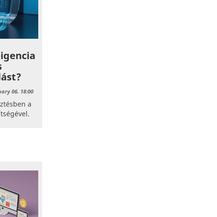
ligencia
s
lást?
uary 06. 18:00
sztésben a
tségével.