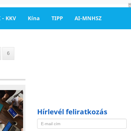
H
I
R
D
 - KKV
Kína
TIPP
AI-MNHSZ
E
T
É
S
6
Hírlevél feliratkozás