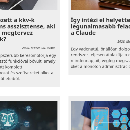
zett a kkv-k
Így intézi el helyett
ns asszisztense, aki
legunalmasabb fela
 megtervez
a Claude
ük?
2026. Ma
2026. March 06. 09:00
Egy vadonatúj, önállóan dolgoz
rendszer teljesen átalakítja a
népszerűbb keresőmotorja egy
mindennapjait, végleg megsz
sztő funkcióval bővült, amely
őket a monoton adminisztráció
att komplett
at és szoftvereket alkot a
ötleteiből.