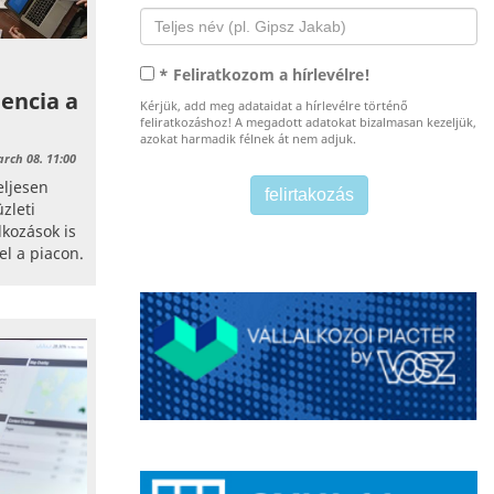
* Feliratkozom a hírlevélre!
encia a
Kérjük, add meg adataidat a hírlevélre történő
feliratkozáshoz! A megadott adatokat bizalmasan kezeljük,
azokat harmadik félnek át nem adjuk.
rch 08. 11:00
eljesen
zleti
lkozások is
el a piacon.