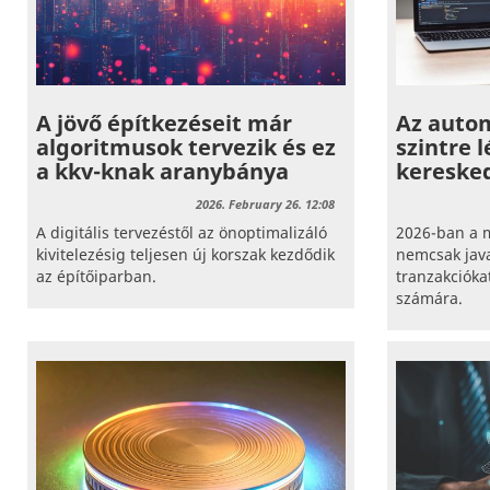
A jövő építkezéseit már
Az autom
algoritmusok tervezik és ez
szintre l
a kkv-knak aranybánya
kereske
2026. February 26. 12:08
A digitális tervezéstől az önoptimalizáló
2026-ban a m
kivitelezésig teljesen új korszak kezdődik
nemcsak jav
az építőiparban.
tranzakciókat
számára.