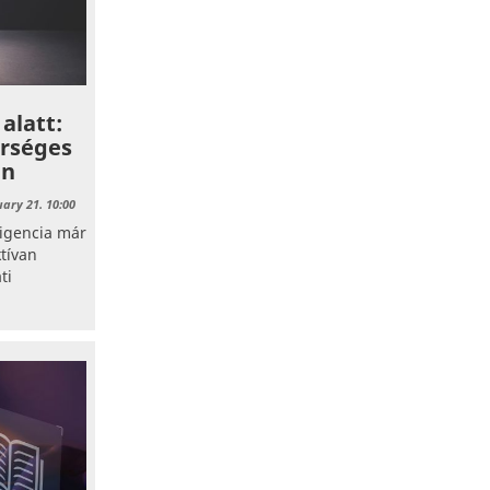
alatt:
erséges
an
uary 21. 10:00
ligencia már
tívan
ti