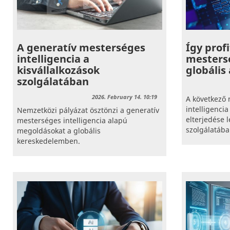
A generatív mesterséges
Így prof
intelligencia a
mestersé
kisvállalkozások
globális
szolgálatában
2026. February 14. 10:19
A következő
intelligenci
Nemzetközi pályázat ösztönzi a generatív
elterjedése l
mesterséges intelligencia alapú
szolgálatáb
megoldásokat a globális
kereskedelemben.