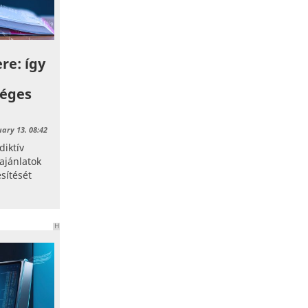
re: így
séges
uary 13. 08:42
diktív
ajánlatok
esítését
H
I
R
D
E
T
É
S