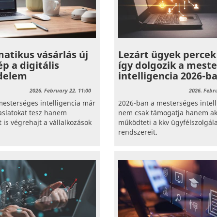
atikus vásárlás új
Lezárt ügyek percek 
ép a digitális
így dolgozik a mest
delem
intelligencia 2026-b
2026. February 22. 11:00
2026. Febr
esterséges intelligencia már
2026-ban a mesterséges intel
aslatokat tesz hanem
nem csak támogatja hanem ak
 is végrehajt a vállalkozások
működteti a kkv ügyfélszolgála
rendszereit.