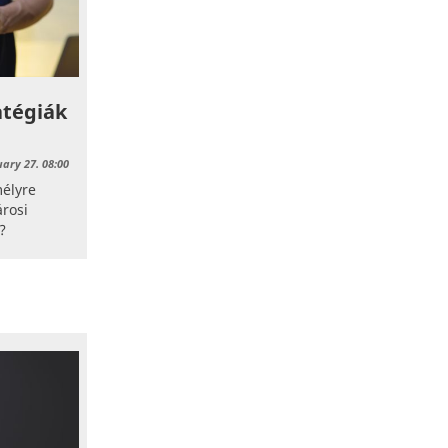
ratégiák
uary 27. 08:00
élyre
árosi
?