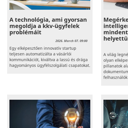
A technológia, ami gyorsan
Megérke
megoldja a kkv-ügyfelek
intellige
problémáit
mindent
helyett
2026. March 07. 09:00
Egy elképesztően innovatív startup
teljesen automatizálta a vásárlói
A világ leg
kommunikációt, kiváltva a lassú és drága
olyan elképe
hagyományos ügyfélszolgálati csapatokat.
pillanatok al
dokumentumok
felhasználók 