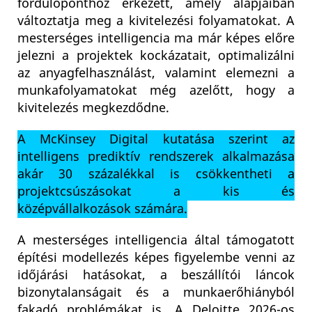
fordulóponthoz érkezett, amely alapjaiban
változtatja meg a kivitelezési folyamatokat. A
mesterséges intelligencia ma már képes előre
jelezni a projektek kockázatait, optimalizálni
az anyagfelhasználást, valamint elemezni a
munkafolyamatokat még azelőtt, hogy a
kivitelezés megkezdődne.
A McKinsey Digital kutatása szerint az
intelligens prediktív rendszerek alkalmazása
akár 30 százalékkal is csökkentheti a
projektcsúszásokat a kis és
középvállalkozások számára.
A mesterséges intelligencia által támogatott
építési modellezés képes figyelembe venni az
időjárási hatásokat, a beszállítói láncok
bizonytalanságait és a munkaerőhiányból
fakadó problémákat is. A Deloitte 2026-os