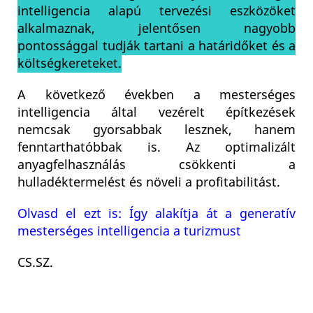
intelligencia alapú tervezési eszközöket
alkalmaznak, jelentősen nagyobb
pontossággal tudják tartani a határidőket és a
költségkereteket.
A következő években a mesterséges
intelligencia által vezérelt építkezések
nemcsak gyorsabbak lesznek, hanem
fenntarthatóbbak is. Az optimalizált
anyagfelhasználás csökkenti a
hulladéktermelést és növeli a profitabilitást.
Olvasd el ezt is: Így alakítja át a generatív
mesterséges intelligencia a turizmust
CS.SZ
.