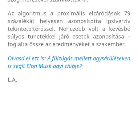
Az algoritmus a proximális elzáródások 79
százalékát helyesen azonosította ipsiverzív
tekinteteltéréssel. Nehezebb volt a kevésbé
súlyos tünetekkel járó esetek azonosítása –
foglalta össze az eredményeket a szakember.
Olvasd el ezt is: A fülzúgás mellett agysérüléseken
is segít Elon Musk agyi chipje?
L.A.