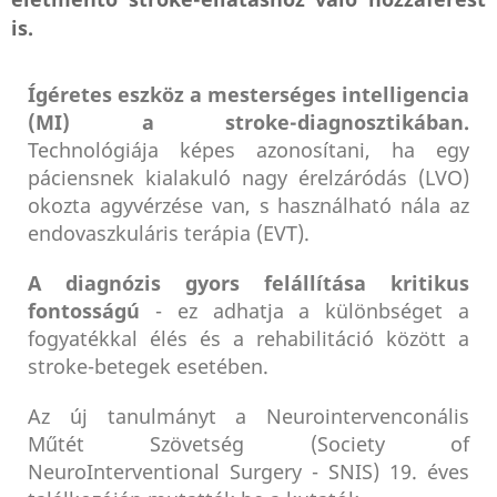
életmentő stroke-ellátáshoz való hozzáférést
is.
Ígéretes eszköz a mesterséges intelligencia
(MI) a stroke-diagnosztikában.
Technológiája képes azonosítani, ha egy
páciensnek kialakuló nagy érelzáródás (LVO)
okozta agyvérzése van, s használható nála az
endovaszkuláris terápia (EVT).
A diagnózis gyors felállítása kritikus
fontosságú
- ez adhatja a különbséget a
fogyatékkal élés és a rehabilitáció között a
stroke-betegek esetében.
Az új tanulmányt a Neurointervenconális
Műtét Szövetség (Society of
NeuroInterventional Surgery - SNIS) 19. éves