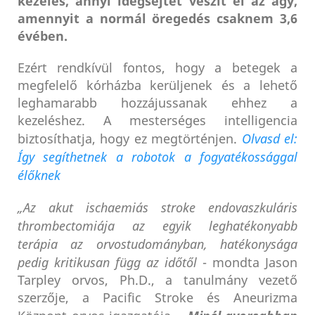
kezelés, annyi idegsejtet veszít el az agy,
amennyit a normál öregedés csaknem 3,6
évében.
Ezért rendkívül fontos, hogy a betegek a
megfelelő kórházba kerüljenek és a lehető
leghamarabb hozzájussanak ehhez a
kezeléshez. A mesterséges intelligencia
biztosíthatja, hogy ez megtörténjen.
Olvasd el:
Így segíthetnek a robotok a fogyatékossággal
élőknek
„Az akut ischaemiás stroke endovaszkuláris
thrombectomiája az egyik leghatékonyabb
terápia az orvostudományban, hatékonysága
pedig kritikusan függ az időtől
- mondta Jason
Tarpley orvos, Ph.D., a tanulmány vezető
szerzője, a Pacific Stroke és Aneurizma