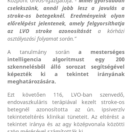
Központ orvos-igazgatója. -
Minél gyorsabban
cselekszünk, annál jobb lesz a javulás a
stroke-os betegeknél. Eredményeink olyan
előrelépést jelentenek, amely felgyorsíthatja
az LVO stroke azonosítását
a kórházi
osztályozási folyamat során.”
A tanulmány során
a mesterséges
intelligencia algoritmust egy 200
szkennelésből álló sorozat segítségével
képezték ki a tekintet irányának
meghatározására.
Ezt követően 116, LVO-ban szenvedő,
endovaszkuláris terápiával kezelt stroke-os
betegnél azonosította az ún. ipsiverzív
tekinteteltérés klinikai tüneteit. Az eltérést a
tekintet iránya és az agy középvonala közötti
szög mérésével számították ki.