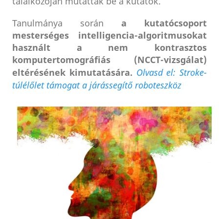
találkozóján mutatták be a kutatók.
Tanulmánya során
a kutatócsoport
mesterséges intelligencia-algoritmusokat
használt a nem kontrasztos
komputertomográfiás (NCCT-vizsgálat)
eltérésének kimutatására.
Olvasd el: Stroke-
túlélőlet támogat a járássegítő roboteszköz