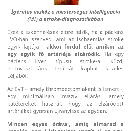
Ígéretes eszköz a mesterséges intelligencia
(MI) a stroke-diagnosztikában
Ezek a szkennelések előre jelzik, ha a páciens
LVO-ban szenved, ami az ischaemiás stroke
egyik fajtája -
akkor fordul elő, amikor az
agy egyik fő artériája elzáródik.
Ha egy
páciens ilyen típusú stroke-al küzd,
endovaszkuláris terápiát kaphat kezelés
céljából.
Az EVT – amely thrombectomiaként is ismert -,
egy minimálisan invazív eljárás, amely
katétereket használ, hogy az elzáródott
artériákat gyorsan újranyissa az agyban.
Minden egyes órával, amíg elmarad a