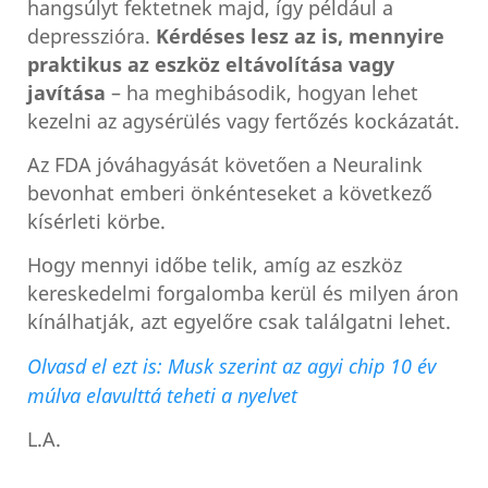
hangsúlyt fektetnek majd, így például a
depresszióra.
Kérdéses lesz az is, mennyire
praktikus az eszköz eltávolítása vagy
javítása
– ha meghibásodik, hogyan lehet
kezelni az agysérülés vagy fertőzés kockázatát.
Az FDA jóváhagyását követően a Neuralink
bevonhat emberi önkénteseket a következő
kísérleti körbe.
Hogy mennyi időbe telik, amíg az eszköz
kereskedelmi forgalomba kerül és milyen áron
kínálhatják, azt egyelőre csak találgatni lehet.
Olvasd el ezt is: Musk szerint az agyi chip 10 év
múlva elavulttá teheti a nyelvet
L.A.