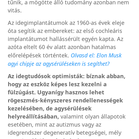
tűnik, a mögötte álló tudomány azonban nem
vitás.
Az idegimplantátumok az 1960-as évek eleje
óta segítik az embereket: az első cochleáris
implantátumot hallássérült egyén kapta. Az
azóta eltelt 60 év alatt azonban hatalmas
előrelépések történtek.
Olvasd el: Elon Musk
agyi chipje az agysérüléseken is segíthet?
Az idegtudósok optimisták: bíznak abban,
hogy az eszköz képes lesz kezelni a
fülzúgást.
Ugyanígy hasznos lehet
rögeszmés-kényszeres rendellenességek
kezelésében, de agysérülések
helyreállításában,
valamint olyan állapotok
esetében, mint az autizmus vagy az
idegrendszer degeneratív betegségei, mély