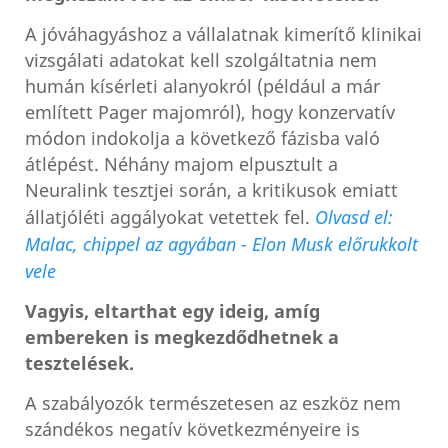
A jóváhagyáshoz a vállalatnak kimerítő klinikai
vizsgálati adatokat kell szolgáltatnia nem
humán kísérleti alanyokról (például a már
említett Pager majomról), hogy konzervatív
módon indokolja a következő fázisba való
átlépést. Néhány majom elpusztult a
Neuralink tesztjei során, a kritikusok emiatt
állatjóléti aggályokat vetettek fel.
Olvasd el:
Malac, chippel az agyában - Elon Musk előrukkolt
vele
Vagyis, eltarthat egy ideig, amíg
embereken is megkezdődhetnek a
tesztelések.
A szabályozók természetesen az eszköz nem
szándékos negatív következményeire is