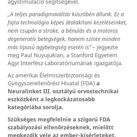
agystimuláció segítségével.
„A teljes paradigmaváltás küszöbén állunk. Ez a
fajta technológia képes átalakítani kezeléseinket,
nem csupán a stroke, a bénulás és a motoros
degeneratív betegségek, hanem szinte minden
más típusú agybetegség esetén is”
– jegyezte
meg Paul Nuyujukian, a Stanford Egyetem
Agyi Interfész Laboratóriumának igazgatója.
Az amerikai Élelmiszerbiztonsági és
Gyógyszerellenőrési Hivatal (FDA)
a
Neuralinket III. osztályú orvostechnikai
eszközként a legkockázatosabb
kategóriába sorolja.
Szükséges megfelelnie a szigorú FDA
szabályozási ellenőrzéseknek, mielőtt
megkezdik vele az ember-kísérleteket.