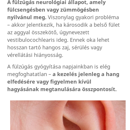
A fülzúgás neurológiai állapot, amely
fülcsengésben vagy zümmögésben
nyilvánul meg.
Viszonylag gyakori probléma
– akkor jelentkezik, ha károsodik a belső fület
az aggyal összekötő, úgynevezett
vestibulocochlearis ideg. Ennek oka lehet
hosszan tartó hangos zaj, sérülés vagy
vérellátási hiányosság.
A fülzúgás gyógyítása napjainkban is elég
megfoghatatlan –
a kezelés jelenleg a hang
elfedésére vagy figyelmen kívül
hagyásának megtanulására összpontosít.