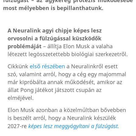
fülzúgást – az agykéreg protézis működésébe
most mélyebben is bepillanthatunk.
A Neuralink agyi chipje képes lesz
orvosolni a fülzúgással küszködők
problémáját
– állítja Elon Musk a valaha
létezett legösszetettebb biológiai szerkezetről.
Cikkünk
első részében
a Neuralinkről esett
szó, valamint arról, hogy a cég egy majommal
már kipróbálta annak működését, amikor az
állat Pong játékot játszott csupán az
elméjével.
Elon Musk azonban a közelmúltban bővebben
is beszélt arról, hogy a Neuralink készülék
2027-re
képes lesz meggyógyítani a fülzúgást.