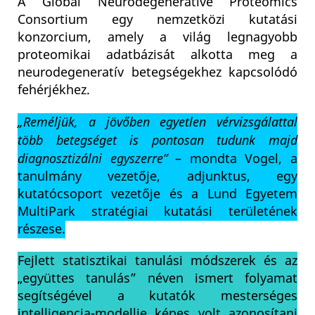
A Global Neurodegenerative Proteomics
Consortium egy nemzetközi kutatási
konzorcium, amely a világ legnagyobb
proteomikai adatbázisát alkotta meg a
neurodegeneratív betegségekhez kapcsolódó
fehérjékhez.
„Reméljük, a jövőben egyetlen vérvizsgálattal
több betegséget is pontosan tudunk majd
diagnosztizálni egyszerre”
– mondta Vogel, a
tanulmány vezetője, adjunktus, egy
kutatócsoport vezetője és a Lund Egyetem
MultiPark stratégiai kutatási területének
részese.
Fejlett statisztikai tanulási módszerek és az
„együttes tanulás” néven ismert folyamat
segítségével a kutatók mesterséges
intelligencia-modellje képes volt azonosítani