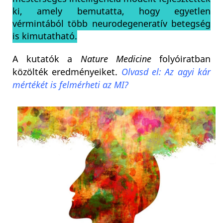
ki, amely bemutatta, hogy egyetlen
vérmintából több neurodegeneratív betegség
is kimutatható.
A kutatók a
Nature Medicine
folyóiratban
közölték eredményeiket.
Olvasd el: Az agyi kár
mértékét is felmérheti az MI?