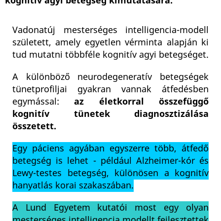
kognitív agyi betegség kimutatására.
Vadonatúj mesterséges intelligencia-modell
született, amely egyetlen vérminta alapján ki
tud mutatni többféle kognitív agyi betegséget.
A különböző neurodegeneratív betegségek
tünetprofiljai gyakran vannak átfedésben
egymással:
az életkorral összefüggő
kognitív tünetek diagnosztizálása
összetett.
Egy páciens agyában egyszerre több, átfedő
betegség is lehet - például Alzheimer-kór és
Lewy-testes betegség, különösen a kognitív
hanyatlás korai szakaszában.
A Lund Egyetem kutatói most egy olyan
mesterséges intelligencia modellt fejlesztettek