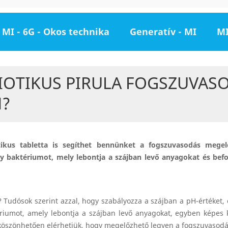
MI - 6G - Okos technika
Generatív - MI
MI
IOTIKUS PIRULA FOGSZUVAS
N?
ikus tabletta is segíthet bennünket a fogszuvasodás mege
y baktériumot, mely lebontja a szájban levő anyagokat és befo
 Tudósok szerint azzal, hogy szabályozza a szájban a pH-értéket, 
ériumot, amely lebontja a szájban levő anyagokat, egyben képes k
köszönhetően elérhetjük, hogy megelőzhető legyen a fogszuvasodá