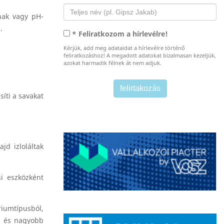
nak vagy pH-
.
* Feliratkozom a hírlevélre!
Kérjük, add meg adataidat a hírlevélre történő
feliratkozáshoz! A megadott adatokat bizalmasan kezeljük,
azokat harmadik félnek át nem adjuk.
íti a savakat
d izloláltak
si eszközként
riumtípusból,
t és nagyobb