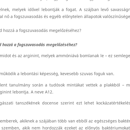
lnek, melyek idővel lebontják a fogat. A szájban levő savasság
l nő a fogszuvasodás és egyéb előnytelen állapotok valószínűsége
jd hozzá a fogszuvasodás megelőzéséhez?
amidot és az arginint, melyek ammóniává bomlanak le – ez semleges
 működik a lebontási képesség, kevesebb szuvas foguk van.
nt tanulmány során a tudósok mintákat vettek a plakkból – maj
inint lebontja. A neve A12.
gászati tanszékének docense szerint ezt lehet kockázatértékelé
 emberek, akiknek a szájában több van ebből az egészséges bakté
al szemben, akik nem hordozzák ezeket az előnyös baktériumoka