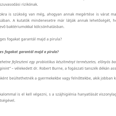
szuvasodási rizikónak.
okra is szükség van még, ahogyan annak megértése is várat ma
sában. A kutatók mindenesetre már látják annak lehetőségét, h
levő baktériumokkal kölcsönhatásban.
es fogakat garantál majd a pirula?
ehetne fejleszteni egy probiotikus készítményt természetes, előnyös b
ginint”
– vélekedett dr. Robert Burne, a fogászati tanszék dékán ass
mként beültethetnék a gyermekekbe vagy felnőttekbe, akik jobban k
alommal is el kell végezni, s a szájhigiénia hanyatlását viszonyl
tségével.