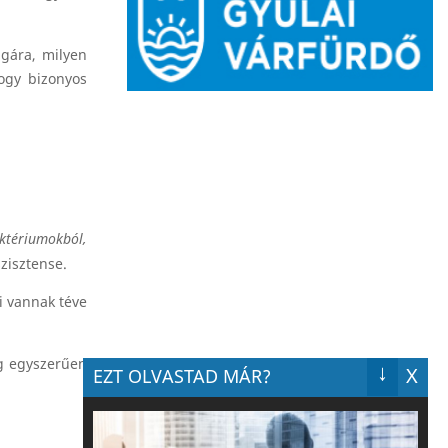
gára, milyen
ogy bizonyos
aktériumokból,
zisztense.
i vannak téve
ag egyszerűen
↓
X
EZT OLVASTAD MÁR?