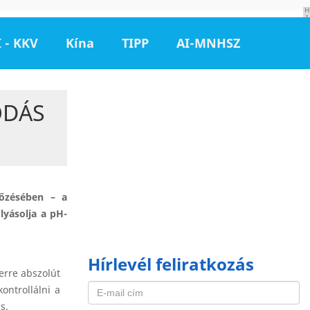
H
I
R
D
 - KKV
Kína
TIPP
AI-MNHSZ
E
T
É
S
ODÁS
lőzésében – a
lyásolja a pH-
Hírlevél feliratkozás
erre abszolút
ontrollálni a
s.