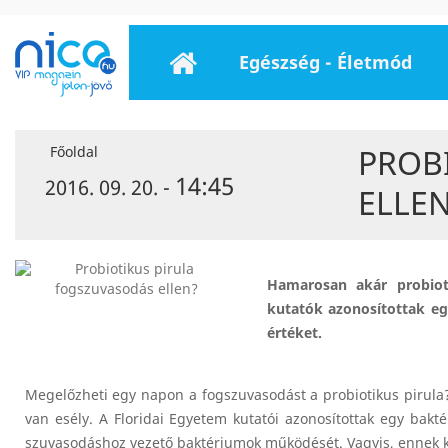
Egészség - Életmód
PROB
Főoldal
14:45
2016. 09. 20. -
ELLE
Hamarosan akár probiot
kutatók azonosítottak eg
értéket.
Megelőzheti egy napon a fogszuvasodást a probiotikus pirula?
van esély. A Floridai Egyetem kutatói azonosítottak egy bakt
szuvasodáshoz vezető baktériumok működését. Vagyis, ennek 