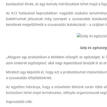
kockázattal élnek, ez egy komoly mérőeszköze lehet majd a fog
Az A12 hatásaival kapcsolatban nagyobb szabású tanulmány
baktériumok játszanak még szerepet a szuvasodás kialakulá
kezelések megelőzhetik a szuvasodás kialakulását – a szájban 
Szép és egészség
„Ahogyan egy probiotikum a belekben elősegíti az egészséget, ki l
azon emberek segítségével, akik nagy kapacitással bontják le az ar
Mindezt úgy képzelik el, hogy ezt a probiotikumot implantátu
a szuvasodás kifejlődésének.
Az egyetlen hátránya, hogy a műveletet életünk során több alk
biztosítani lehet majd természetes, előnyös organizmusok segí
Kapcsolódó cikk: