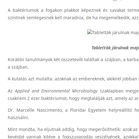
A baktériumok a fogakon plakkot képeznek és savakat terme
szintnek semlegesnek kell maradnia, de ha megemelkedik, azza
Tabletták járulnak ma
Korábbi tanulmányok két összetevőt találtak a szájban, a karb
a szájban.
A kutatás azt mutatta: azoknak az embereknek, akiknél jobban
Az
Applied and Environmental Microbiology
szaklapban megjele
csaknem 2 ezer baktériumot, hogy megtalálják azt, amely az arg
Dr. Marcelle Nascimento, a Floridai Egyetem helyreállító fo
használni.
Mint mondta, ha eljutnak addig, hogy megerősíthetik: azok az
kevésbé vannak kitéve a fogszuvasodás veszélyének, azokk