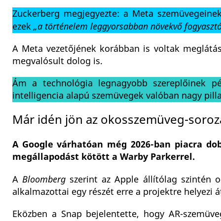
Zuckerberg megjegyezte: a Meta szemüvegeinek 
ezek
„a történelem leggyorsabban növekvő fogyasztói
A Meta vezetőjének korábban is voltak meglátá
megvalósult dolog is.
Ám a technológia legnagyobb szereplőinek pé
intelligencia alapú szemüvegek valóban nagy pill
Már idén jön az okosszemüveg-soroz
A Google várhatóan még 2026-ban piacra dob
megállapodást kötött a Warby Parkerrel.
A
Bloomberg
szerint az Apple állítólag szintén
alkalmazottai egy részét erre a projektre helyezi
Eközben a Snap bejelentette, hogy AR-szemüvegé