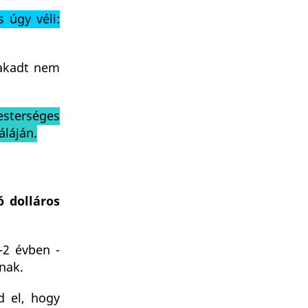
 úgy véli:
 akadt nem
esterséges
áláján.
 dolláros
-2 évben -
nak.
d el, hogy