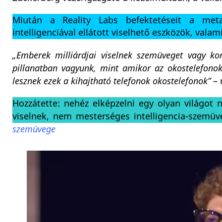
Miután a Reality Labs befektetéseit a met
intelligenciával ellátott viselhető eszközök, vala
„Emberek milliárdjai viselnek szemüveget vagy kon
pillanatban vagyunk, mint amikor az okostelefonok
lesznek ezek a kihajtható telefonok okostelefonok”
– 
Hozzátette: nehéz elképzelni egy olyan világo
viselnek, nem mesterséges intelligencia-szemüv
szemüvege