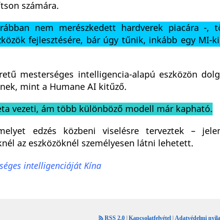
ítson számára.
ábban nem merészkedett hardverek piacára -, tö
zközök fejlesztésére, bár úgy tűnik, inkább egy MI-k
retű mesterséges intelligencia-alapú eszközön dolg
lnek, mint a Humane AI kitűző.
ta vezeti, ám több különböző modell már kapható.
elyet edzés közbeni viselésre terveztek – jele
knél az eszközöknél személyesen látni lehetett.
éges intelligenciáját Kína
RSS 2.0
|
Kapcsolatfelvétel
|
Adatvédelmi nyila