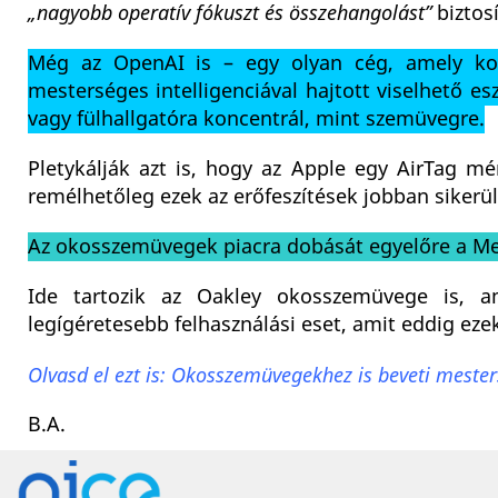
„nagyobb operatív fókuszt és összehangolást”
biztos
Még az OpenAI is – egy olyan cég, amely kor
mesterséges intelligenciával hajtott viselhető es
vagy fülhallgatóra koncentrál, mint szemüvegre.
Pletykálják azt is, hogy az Apple egy AirTag mé
remélhetőleg ezek az erőfeszítések jobban sikerü
Az okosszemüvegek piacra dobását egyelőre a Me
Ide tartozik az Oakley okosszemüvege is, am
legígéretesebb felhasználási eset, amit eddig eze
Olvasd el ezt is: Okosszemüvegekhez is beveti mesters
B.A.