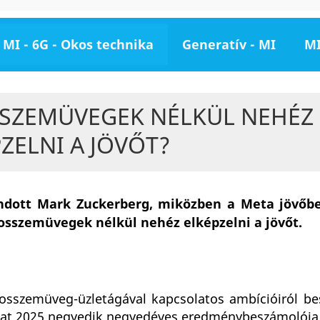
MI - 6G - Okos technika
Generatív - MI
MI
SZEMÜVEGEK NÉLKÜL NEHÉZ
ZELNI A JÖVŐT?
dott Mark Zuckerberg, miközben a Meta jövőbeli
kosszemüvegek nélkül nehéz elképzelni a jövőt.
osszemüveg-üzletágával kapcsolatos ambícióiról be
alat 2025 negyedik negyedéves eredménybeszámolója