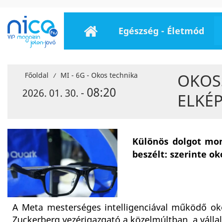
Egészség - Életmód
OKOS
Főoldal
MI - 6G - Okos technika
/
08:20
2026. 01. 30. -
ELKÉP
Különös dolgot mon
beszélt: szerinte o
A Meta mesterséges intelligenciával működő ok
Zuckerberg vezérigazgató a közelmúltban, a váll