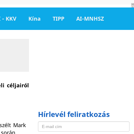
H
I
R
D
 - KKV
Kína
TIPP
AI-MNHSZ
E
T
É
S
 céljairól
Hírlevél feliratkozás
szélt Mark
 során.