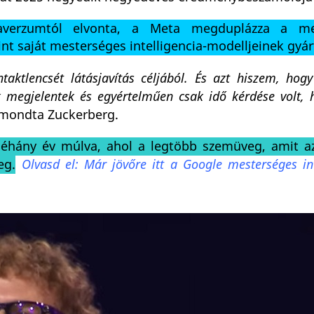
averzumtól elvonta, a Meta megduplázza a me
mint saját mesterséges intelligencia-modelljeinek gyár
taktlencsét látásjavítás céljából. És azt hiszem, hog
 megjelentek és egyértelműen csak idő kérdése volt,
mondta Zuckerberg.
t néhány év múlva, ahol a legtöbb szemüveg, amit 
eg.
Olvasd el: Már jövőre itt a Google mesterséges int