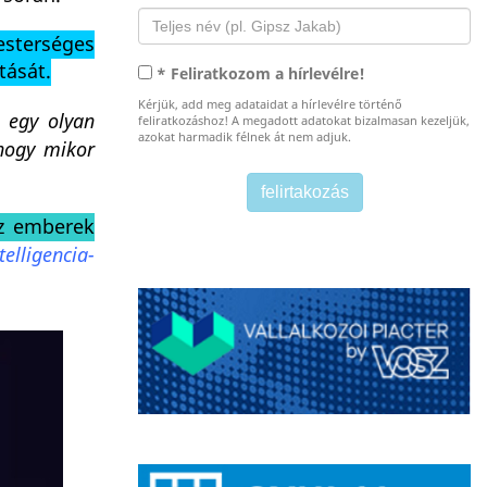
sterséges
tását.
* Feliratkozom a hírlevélre!
Kérjük, add meg adataidat a hírlevélre történő
y egy olyan
feliratkozáshoz! A megadott adatokat bizalmasan kezeljük,
azokat harmadik félnek át nem adjuk.
 hogy mikor
az emberek
elligencia-