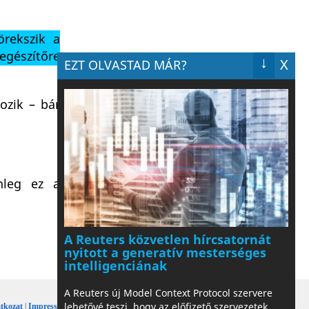
rekszik a
iegészítőre
↓
X
EZT OLVASTAD MÁR?
ozik – bár
nleg ez a
A Reuters közvetlen hírcsatornát
nyitott a generatív mesterséges
intelligenciának
A Reuters új Model Context Protocol szervere
lehetővé teszi, hogy az előfizető szervezetek
tkozat
|
Impresszum