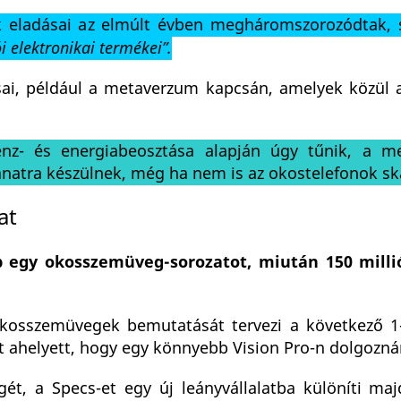
eladásai az elmúlt évben megháromszorozódtak, s
 elektronikai termékei”.
sai, például a metaverzum kapcsán, amelyek közül
nz- és energiabeosztása alapján úgy tűnik, a m
anatra készülnek, még ha nem is az okostelefonok sk
at
 egy okosszemüveg-sorozatot, miután 150 millió
 okosszemüvegek bemutatását tervezi a következő 1
 át ahelyett, hogy egy könnyebb Vision Pro-n dolgozná
t, a Specs-et egy új leányvállalatba különíti maj