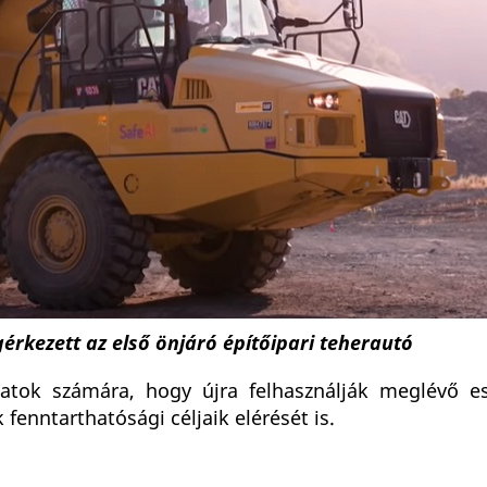
érkezett az első önjáró építőipari teherautó
latok számára, hogy újra felhasználják meglévő es
fenntarthatósági céljaik elérését is.