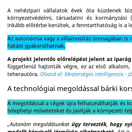
A nehézipari vállalatok évek óta küzdenek bi
környezetvédelmi, társadalmi és kormányzási (
inkább előtérbe kerültek, a fenntarthatóság is a 
Az autonómia vagy a villamosítás önmagában is 
hatást gyakorolhatnak.
A projekt jelentős előrelépést jelent az ipará
függetlenül hajtották végre, ez az első alkalom,
teherautóra.
Olvasd el: Mesterséges intelligencia - 
A technológiai megoldással bárki kors
A megoldással a cégek újra felhasználhatják és ko
telephelyi műveleteket és javítják a környezeti tel
„Autonóm megoldásunkat
úgy tervezték, hogy nyi
modellt képviselő járművön alkalmazható.
Azt is