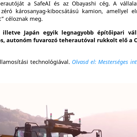
erautóját a SafeAI és az Obayashi cég. A vállal
, zéró károsanyag-kibocsátású kamion, amellyel 
t” céloznak meg.
illetve Japán egyik legnagyobb építőipari váll
, autonóm fuvarozó teherautóval rukkolt elő a C
illamosítási technológiával.
Olvasd el: Mesterséges int