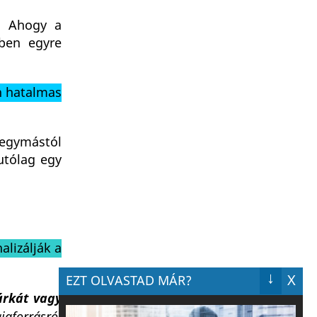
l. Ahogy a
kben egyre
n hatalmas
 egymástól
utólag egy
alizálják a
↓
X
EZT OLVASTAD MÁR?
árkát vagy
iaforrásról