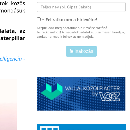
atok közös
elmondásuk
* Feliratkozom a hírlevélre!
Kérjük, add meg adataidat a hírlevélre történő
alata, az
feliratkozáshoz! A megadott adatokat bizalmasan kezeljük,
azokat harmadik félnek át nem adjuk.
aterpillar
elligencia -