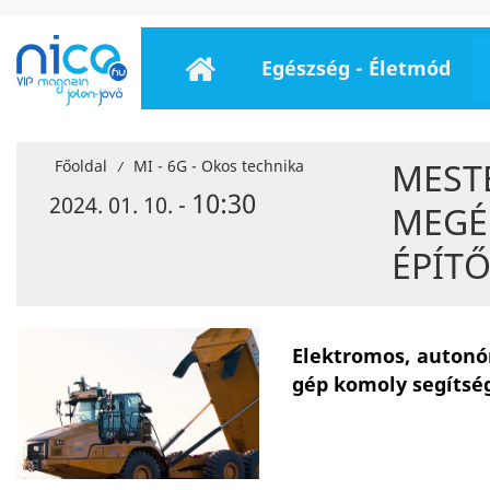
Egészség - Életmód
MESTE
Főoldal
MI - 6G - Okos technika
/
10:30
2024. 01. 10. -
MEGÉ
ÉPÍT
Elektromos, autonóm
gép komoly segítség