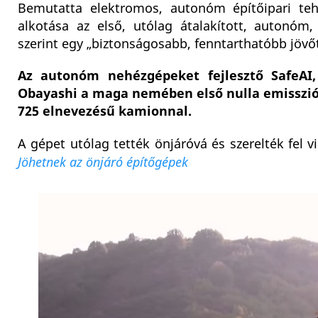
Bemutatta elektromos, autonóm építőipari teh
alkotása az első, utólag átalakított, autonóm
szerint egy „biztonságosabb, fenntarthatóbb jövő
Az autonóm nehézgépeket fejlesztő SafeAI, 
Obayashi a maga nemében első nulla emissziós
725 elnevezésű kamionnal.
A gépet utólag tették önjáróvá és szerelték fel v
Jöhetnek az önjáró építőgépek