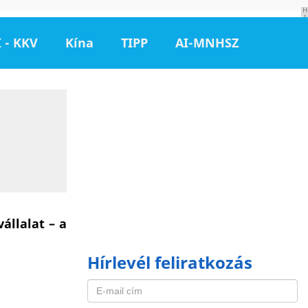
H
I
R
D
 - KKV
Kína
TIPP
AI-MNHSZ
E
T
É
S
állalat – a
Hírlevél feliratkozás