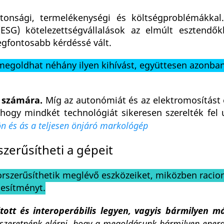
ztonsági, termelékenységi és költségproblémákka
ESG) kötelezettségvállalások az elmúlt esztendő
legfontosabb kérdéssé vált.
megoldhat néhány ilyen kihívást, együttesen azonba
g számára.
Míg az autonómiát és az elektromosítást
 hogy mindkét technológiát sikeresen szerelték fel 
Jön és ás a teljesen önjáró markológép
zerűsítheti a gépeit
rszerűsíthetik meglévő eszközeiket, miközben racion
jesítményt.
tott és interoperábilis legyen, vagyis bármilyen m
 szeretnénk elérni, hogy a megoldásunk bármilyen energ