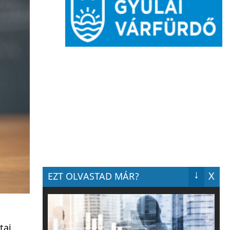
↓
X
EZT OLVASTAD MÁR?
tai.