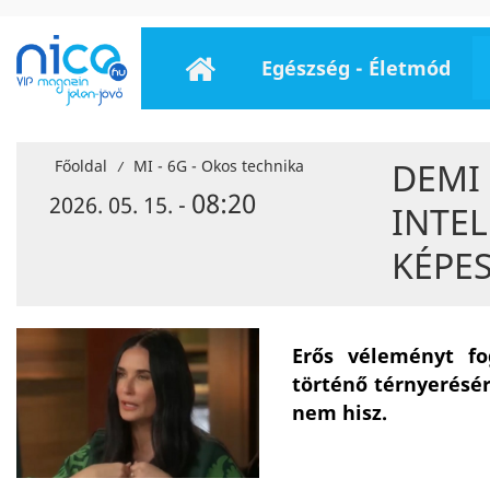
Egészség - Életmód
DEMI
Főoldal
MI - 6G - Okos technika
/
08:20
2026. 05. 15. -
INTEL
KÉPE
Erős véleményt fo
történő térnyerésé
nem hisz.