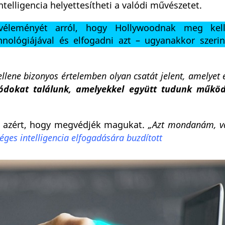
lligencia helyettesítheti a valódi művészetet.
 véleményét arról, hogy Hollywoodnak meg kell
hnológiájával és elfogadni azt – ugyanakkor szeri
ellene bizonyos értelemben olyan csatát jelent, amelyet 
ódokat találunk, amelyekkel együtt tudunk működ
-e azért, hogy megvédjék magukat.
„Azt mondanám, va
éges intelligencia elfogadására buzdított