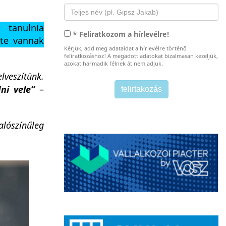
 tanulnia
* Feliratkozom a hírlevélre!
nte vannak
Kérjük, add meg adataidat a hírlevélre történő
feliratkozáshoz! A megadott adatokat bizalmasan kezeljük,
azokat harmadik félnek át nem adjuk.
elveszítünk.
ni vele”
–
lószínűleg