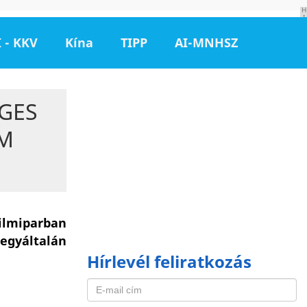
H
I
R
D
 - KKV
Kína
TIPP
AI-MNHSZ
E
T
É
S
GES
EM
ilmiparban
 egyáltalán
Hírlevél feliratkozás