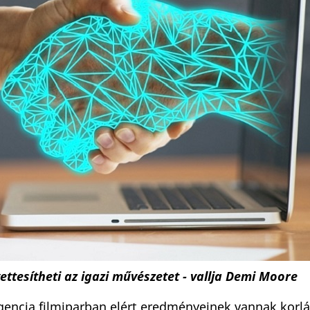
ettesítheti az igazi művészetet - vallja Demi Moore
encia filmiparban elért eredményeinek vannak korlá