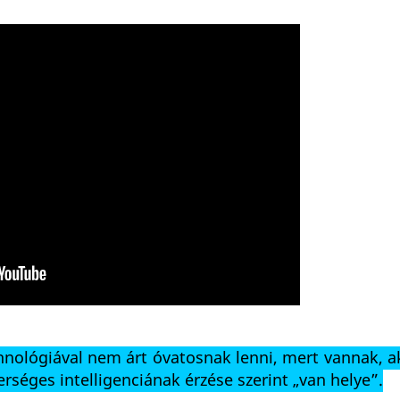
nológiával nem árt óvatosnak lenni, mert vannak, ak
rséges intelligenciának érzése szerint „van helye”.