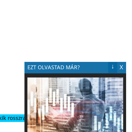
↓
X
EZT OLVASTAD MÁR?
ik rosszra