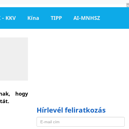
H
I
R
D
 - KKV
Kína
TIPP
AI-MNHSZ
E
T
É
S
nak, hogy
tát.
Hírlevél feliratkozás