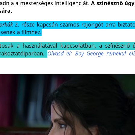
adnia a mesterséges intelligenciát.
A színésznő úgy
ára.
zorkák
2. része kapcsán számos rajongót arra biztato
tsenek a filmhez.
tosak a használatával kapcsolatban, a színésznő ú
órakoztatóiparban.
Olvasd el: Boy George remekül elb