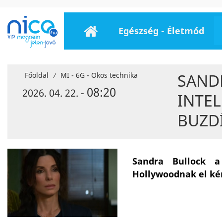
Egészség - Életmód
SAND
Főoldal
MI - 6G - Okos technika
/
08:20
2026. 04. 22. -
INTE
BUZD
Sandra Bullock a
Hollywoodnak el kén