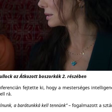
llock az Átkozott boszorkák 2. részében
ferencián fejtette ki, hogy a mesterséges intelligenc
ll rá.
lnunk, a barátunkká kell tennünk”
– fogalmazott a sztá