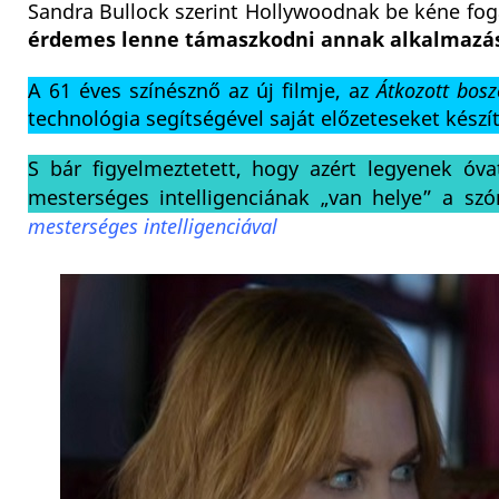
Sandra Bullock szerint Hollywoodnak be kéne fog
érdemes lenne támaszkodni annak alkalmazás
A 61 éves színésznő az új filmje, az
Átkozott bos
technológia segítségével saját előzeteseket készí
S bár figyelmeztetett, hogy azért legyenek óva
mesterséges intelligenciának „van helye” a sz
mesterséges intelligenciával