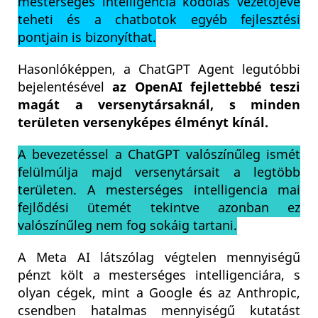
mesterséges intelligencia kódolás vezetőjévé
teheti és a chatbotok egyéb fejlesztési
pontjain is bizonyíthat.
Hasonlóképpen, a ChatGPT Agent legutóbbi
bejelentésével
az OpenAI fejlettebbé teszi
magát a versenytársaknál, s minden
területen versenyképes élményt kínál.
A bevezetéssel a ChatGPT valószínűleg ismét
felülmúlja majd versenytársait a legtöbb
területen. A mesterséges intelligencia mai
fejlődési ütemét tekintve azonban ez
valószínűleg nem fog sokáig tartani.
A Meta AI látszólag végtelen mennyiségű
pénzt költ a mesterséges intelligenciára, s
olyan cégek, mint a Google és az Anthropic,
csendben hatalmas mennyiségű kutatást