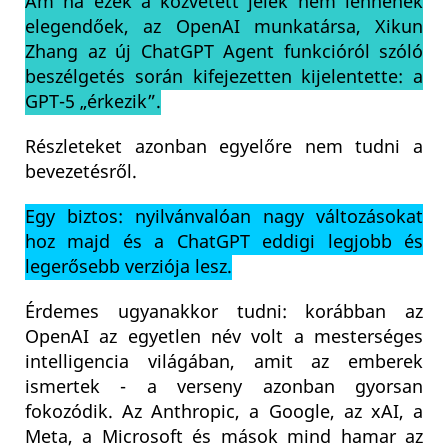
Ám ha ezek a közvetett jelek nem lennének
elegendőek, az OpenAI munkatársa, Xikun
Zhang az új ChatGPT Agent funkcióról szóló
beszélgetés során kifejezetten kijelentette: a
GPT-5 „érkezik”.
Részleteket azonban egyelőre nem tudni a
bevezetésről.
Egy biztos: nyilvánvalóan nagy változásokat
hoz majd és a ChatGPT eddigi legjobb és
legerősebb verziója lesz.
Érdemes ugyanakkor tudni: korábban az
OpenAI az egyetlen név volt a mesterséges
intelligencia világában, amit az emberek
ismertek - a verseny azonban gyorsan
fokozódik. Az Anthropic, a Google, az xAI, a
Meta, a Microsoft és mások mind hamar az