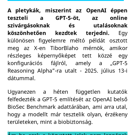
A pletykák, miszerint az OpenAI éppen
teszteli a GPT-5-öt, az online
szivárgásoknak és utalásoknak
köszönhetően kezdtek terjedni.
Egy
különösen figyelemre méltó példát osztott
meg az X-en TiborBlaho mérnök, amikor
részleges képernyőképet tett közzé egy
konfigurációs fájlról, amely a „GPT‑5
Reasoning Alpha”-ra utalt - 2025. július 13-i
dátummal.
Ugyanezen a héten független kutatók
felfedezték a GPT-5 említését az OpenAI belső
BioSec Benchmark adattárában, ami arra utal,
hogy a modellt már tesztelik olyan, érzékeny
területeken, mint a biobiztonság.