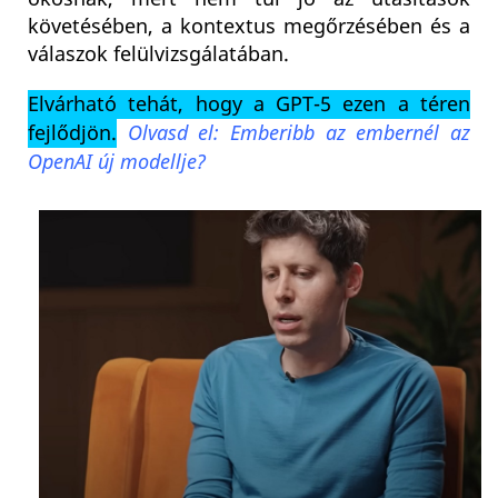
követésében, a kontextus megőrzésében és a
válaszok felülvizsgálatában.
Elvárható tehát, hogy a GPT-5 ezen a téren
fejlődjön.
Olvasd el: Emberibb az embernél az
OpenAI új modellje?