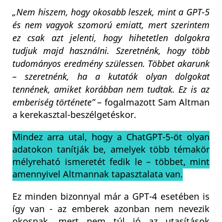
„Nem hiszem, hogy okosabb leszek, mint a GPT-5
és nem vagyok szomorú emiatt, mert szerintem
ez csak azt jelenti, hogy hihetetlen dolgokra
tudjuk majd használni. Szeretnénk, hogy több
tudományos eredmény szülessen. Többet akarunk
– szeretnénk, ha a kutatók olyan dolgokat
tennének, amiket korábban nem tudtak. Ez is az
emberiség története”
– fogalmazott Sam Altman
a kerekasztal-beszélgetéskor.
Mindez arra utal, hogy a ChatGPT-5-öt olyan
adatokon tanítják be, amelyek több témakör
mélyreható ismeretét fedik le – többet, mint
amennyivel Altmannak tapasztalata van.
Ez minden bizonnyal már a GPT-4 esetében is
így van - az emberek azonban nem nevezik
okosnak, mert nem túl jó az utasítások