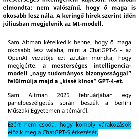
elmondta: nem valószínű, hogy ő maga is
okosabb lesz nála. A keringő hírek szerint idén
júliusban megjelenik az MI-modell.
Sam Altman kételkedik benne, hogy ő maga
okosabb lesz valaha, mint a ChatGPT-5 – az
OpenAI vezetője ezt azután mondta, hogy
megígérte:
a mesterséges intelligencia-
modell „nagy tudományos bizonyossággal”
felülmúlja majd a „kissé kínos” GPT-4-et.
Sam Altman 2025 februárjában egy
panelbeszélgetés során beszélt a berlini
Műszaki Egyetemen a témáról.
Ezért nem csoda, hogy komoly várakozások
előzik meg a ChatGPT-5 érkezését.