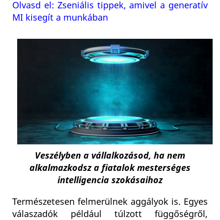
Olvasd el: Zseniális tippek, amivel a generatív
MI kisegít a munkában
Veszélyben a vállalkozásod, ha nem
alkalmazkodsz a fiatalok mesterséges
intelligencia szokásaihoz
Természetesen felmerülnek aggályok is. Egyes
válaszadók például túlzott függőségről,