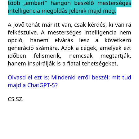
több „emberi” hangon beszélő mesterséges
intelligencia megoldás jelenik majd meg.
A jövő tehát már itt van, csak kérdés, ki van rá
felkészülve. A mesterséges intelligencia nem
opció, hanem elvárás lesz a következő
generáció számára. Azok a cégek, amelyek ezt
időben felismerik, nemcsak megtartják,
hanem inspirálják is a fiatal tehetségeket.
Olvasd el ezt is: Mindenki erről beszél: mit tud
majd a ChatGPT-5?
CS.SZ.