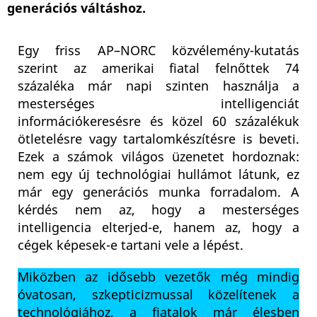
generációs váltáshoz.
Egy friss AP–NORC közvélemény-kutatás
szerint az amerikai fiatal felnőttek 74
százaléka már napi szinten használja a
mesterséges intelligenciát
információkeresésre és közel 60 százalékuk
ötletelésre vagy tartalomkészítésre is beveti.
Ezek a számok világos üzenetet hordoznak:
nem egy új technológiai hullámot látunk, ez
már egy generációs munka forradalom. A
kérdés nem az, hogy a mesterséges
intelligencia elterjed-e, hanem az, hogy a
cégek képesek-e tartani vele a lépést.
Miközben az idősebb vezetők még mindig
óvatosan, szkepticizmussal közelítenek a
technológiához, a fiatalok már élesben