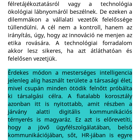
félretájékoztatásról vagy a technológia
ökológiai lábnyomáról beszélnek. De ezeken a
dilemmákon a vállalati vezetők felelőssége
túllendülni. A cél nem a kontroll, hanem az
irányítás, úgy, hogy az innováció ne menjen az
etika rovására. A technológiai forradalom
akkor lesz sikeres, ha azt átláthatóan és
felelősen vezetjük.
Érdekes módon a mesterséges intelligencia
jelenleg alig használt területe a társasági élet,
mivel csupán minden ötödik felnőtt próbálta
ki társalgási célra. A fiatalabb korosztály
azonban itt is nyitottabb, amit részben a
járvány alatti digitális kommunikációs
térnyerés is magyaráz. Ez azt is előrevetíti,
hogy a jövő ügyfélszolgálatában, belső
kommunikációjában, sőt, HR-jában is egyre