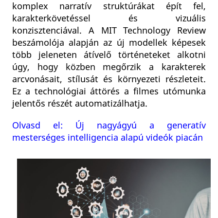
komplex narratív struktúrákat épít fel,
karakterkövetéssel és vizuális
konzisztenciával. A MIT Technology Review
beszámolója alapján az új modellek képesek
több jeleneten átívelő történeteket alkotni
úgy, hogy közben megőrzik a karakterek
arcvonásait, stílusát és környezeti részleteit.
Ez a technológiai áttörés a filmes utómunka
jelentős részét automatizálhatja.
Olvasd el: Új nagyágyú a generatív
mesterséges intelligencia alapú videók piacán