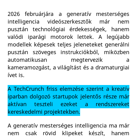
2026 februárjára a generatív mesterséges
intelligencia videószerkesztők már nem
pusztán technológiai érdekességek, hanem
valódi iparági motorok lettek. A legújabb
modellek képesek teljes jeleneteket generálni
pusztán szöveges instrukciókból, miközben
automatikusan megtervezik a
kameramozgást, a világítást és a dramaturgiai
ívet is.
A TechCrunch friss elemzése szerint a kreatív
iparban dolgozó startupok jelentős része már
aktívan teszteli ezeket a rendszereket
kereskedelmi projektekben.
A generatív mesterséges intelligencia ma már
nem csak rövid klipeket készít, hanem