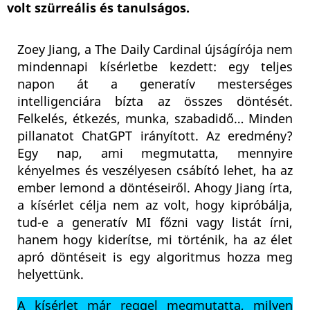
volt szürreális és tanulságos.
Zoey Jiang, a The Daily Cardinal újságírója nem
mindennapi kísérletbe kezdett: egy teljes
napon át a generatív mesterséges
intelligenciára bízta az összes döntését.
Felkelés, étkezés, munka, szabadidő… Minden
pillanatot ChatGPT irányított. Az eredmény?
Egy nap, ami megmutatta, mennyire
kényelmes és veszélyesen csábító lehet, ha az
ember lemond a döntéseiről. Ahogy Jiang írta,
a kísérlet célja nem az volt, hogy kipróbálja,
tud-e a generatív MI főzni vagy listát írni,
hanem hogy kiderítse, mi történik, ha az élet
apró döntéseit is egy algoritmus hozza meg
helyettünk.
A kísérlet már reggel megmutatta, milyen