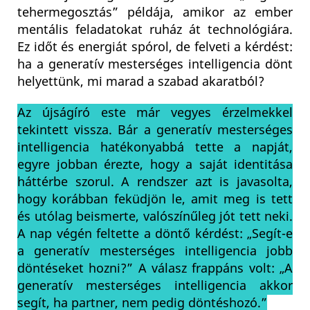
tehermegosztás” példája, amikor az ember
mentális feladatokat ruház át technológiára.
Ez időt és energiát spórol, de felveti a kérdést:
ha a generatív mesterséges intelligencia dönt
helyettünk, mi marad a szabad akaratból?
Az újságíró este már vegyes érzelmekkel
tekintett vissza. Bár a generatív mesterséges
intelligencia hatékonyabbá tette a napját,
egyre jobban érezte, hogy a saját identitása
háttérbe szorul. A rendszer azt is javasolta,
hogy korábban feküdjön le, amit meg is tett
és utólag beismerte, valószínűleg jót tett neki.
A nap végén feltette a döntő kérdést: „Segít-e
a generatív mesterséges intelligencia jobb
döntéseket hozni?” A válasz frappáns volt: „A
generatív mesterséges intelligencia akkor
segít, ha partner, nem pedig döntéshozó.”