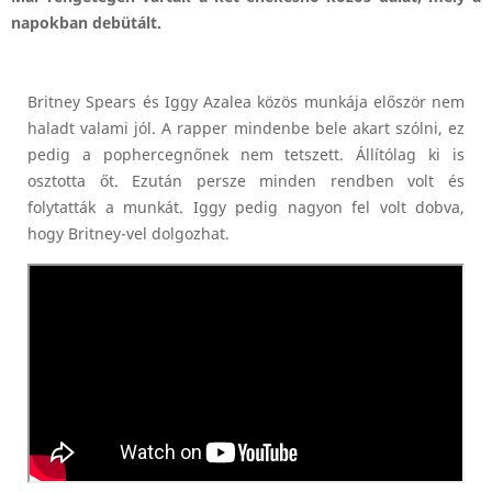
napokban debütált.
Britney Spears és Iggy Azalea közös munkája először nem
haladt valami jól. A rapper mindenbe bele akart szólni, ez
pedig a pophercegnőnek nem tetszett. Állítólag ki is
osztotta őt. Ezután persze minden rendben volt és
folytatták a munkát. Iggy pedig nagyon fel volt dobva,
hogy Britney-vel dolgozhat.