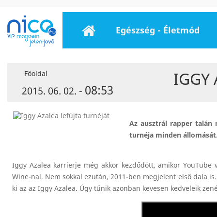
Egészség - Életmód
IGGY 
Főoldal
08:53
2015. 06. 02. -
Az ausztrál rapper talá
turnéja minden állomását
Iggy Azalea karrierje még akkor kezdődött, amikor YouTube vi
Wine-nal. Nem sokkal ezután, 2011-ben megjelent első dala is.
ki az az Iggy Azalea. Úgy tűnik azonban kevesen kedveleik zen