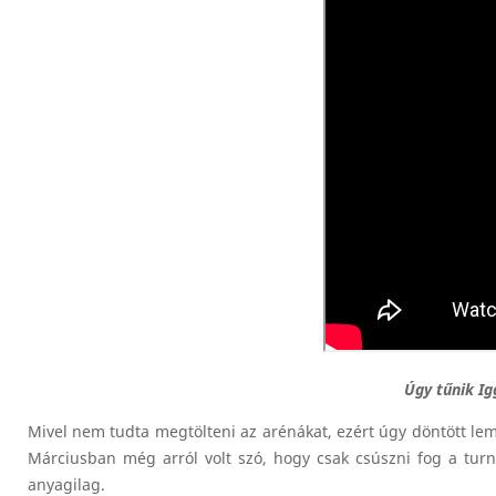
Úgy tűnik I
Mivel nem tudta megtölteni az arénákat, ezért úgy döntött lemo
Márciusban még arról volt szó, hogy csak csúszni fog a tu
anyagilag.