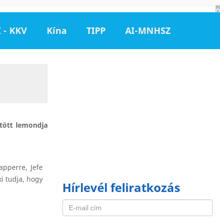
H
I
R
D
 - KKV
Kína
TIPP
AI-MNHSZ
E
T
É
S
tött lemondja
apperre, Jefe
i tudja, hogy
Hírlevél feliratkozás