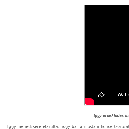
Iggy érdeklődés hi
Iggy menedzsere elárulta, hogy bár a mostani koncertsorozat