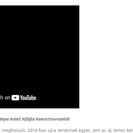
ánya miatt lefújta koncertsorozatát
 meghiúsult, 2016-ban újra terveznek egyet, ami az új lemez kö