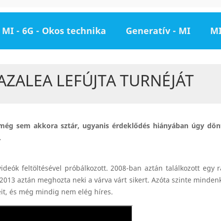
MI - 6G - Okos technika
Generatív - MI
MI
AZALEA LEFÚJTA TURNÉJÁT
n még sem akkora sztár, ugyanis érdeklődés hiányában úgy dön
.
deók feltöltésével próbálkozott. 2008-ban aztán találkozott egy r
2013 aztán meghozta neki a várva várt sikert. Azóta szinte mindenk
éit, és még mindig nem elég híres.