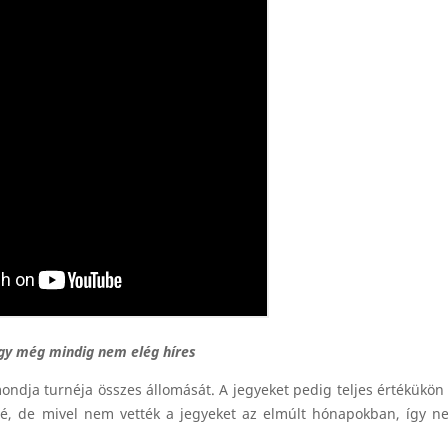
ggy még mindig nem elég híres
ndja turnéja összes állomását. A jegyeket pedig teljes értékükön v
rné, de mivel nem vették a jegyeket az elmúlt hónapokban, így 