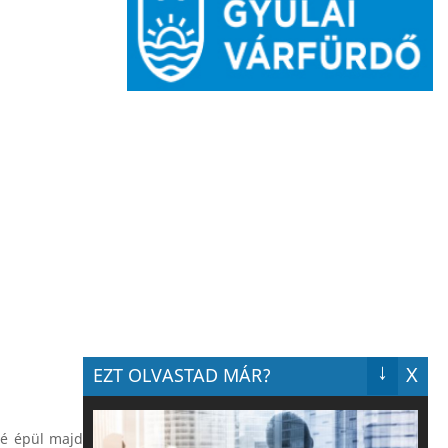
↓
X
EZT OLVASTAD MÁR?
ré épül majd.