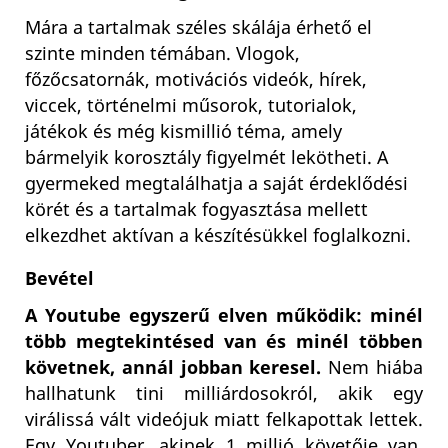
Mára a tartalmak széles skálája érhető el
szinte minden témában. Vlogok,
főzőcsatornák, motivációs videók, hírek,
viccek, történelmi műsorok, tutorialok,
játékok és még kismillió téma, amely
bármelyik korosztály figyelmét lekötheti. A
gyermeked megtalálhatja a saját érdeklődési
körét és a tartalmak fogyasztása mellett
elkezdhet aktívan a készítésükkel foglalkozni.
Bevétel
A Youtube egyszerű elven működik: minél
több megtekintésed van és minél többen
követnek, annál jobban keresel.
Nem hiába
hallhatunk tini milliárdosokról, akik egy
virálissá vált videójuk miatt felkapottak lettek.
Egy Youtuber, akinek 1 millió követője van,