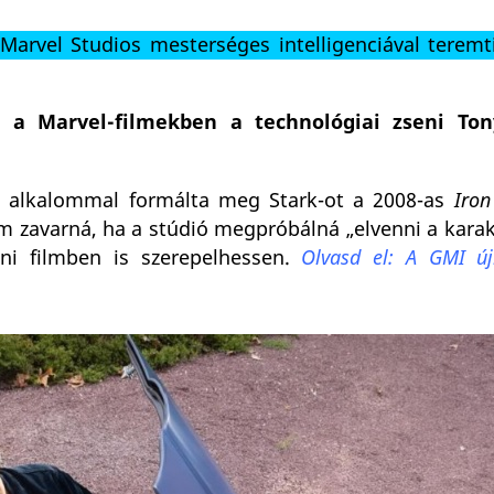
arvel Studios mesterséges intelligenciával teremti
 a Marvel-filmekben a technológiai zseni Ton
 alkalommal formálta meg Stark-ot a 2008-as
Iro
m zavarná, ha a stúdió megpróbálná „elvenni a karak
eni filmben is szerepelhessen.
Olvasd el: A GMI újr