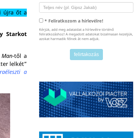
 újra őt a
* Feliratkozom a hírlevélre!
Kérjük, add meg adataidat a hírlevélre történő
y Starkot
feliratkozáshoz! A megadott adatokat bizalmasan kezeljük,
azokat harmadik félnek át nem adjuk.
n Man
-től a
ter lelkét”
aéleszti a