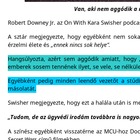
Van, aki nem aggódik a 
Robert Downey Jr. az On With Kara Swisher podcas
A sztár megjegyezte, hogy egyébként nem sokat 
érzelmi élete és
„ennek nincs sok helye”.
Hangsúlyozta, azért sem aggódik amiatt, hogy „
emberek sosem tennének ilyet, se vele, se nélküle
Egyébként pedig minden leendő vezetőt a stúdió
másolatát.
Swisher megjegyezte, hogy ezt a halála után is m
„Tudom, de az ügyvédi irodám továbbra is nagyon
A színész egyébként visszatérne az MCU-hoz D
Secret Wars
című filmekben.