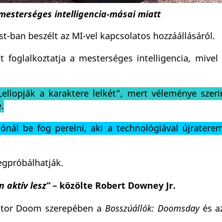
mesterséges intelligencia-másai miatt
t-ban beszélt az MI-vel kapcsolatos hozzáállásáról.
foglalkoztatja a mesterséges intelligencia, mivel
ellopják a karaktere lelkét”, mert véleménye szeri
.
nál be fog perelni, aki a technológiával újratere
egpróbálhatják.
 aktív lesz”
– közölte Robert Downey Jr.
octor Doom szerepében a
Bosszúállók: Doomsday
és a