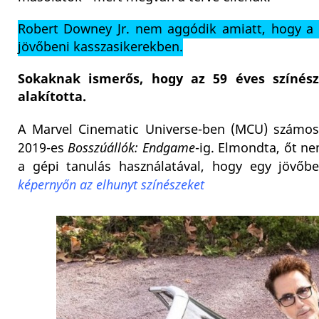
Robert Downey Jr. nem aggódik amiatt, hogy a M
jövőbeni kasszasikerekben.
Sokaknak ismerős, hogy az 59 éves színész
alakította.
A Marvel Cinematic Universe-ben (MCU) számos
2019-es
Bosszúállók: Endgame
-ig. Elmondta, őt ne
a gépi tanulás használatával, hogy egy jövőb
képernyőn az elhunyt színészeket