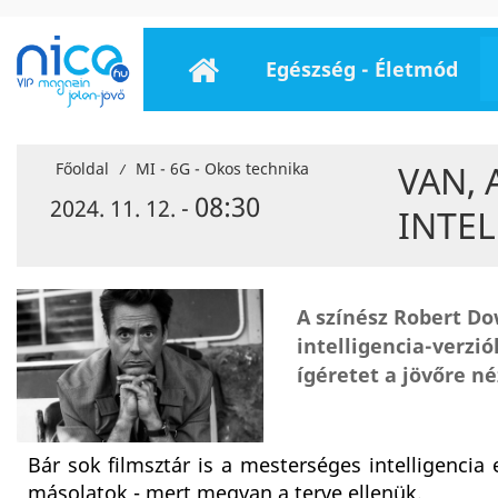
Egészség - Életmód
VAN, 
Főoldal
MI - 6G - Okos technika
/
08:30
2024. 11. 12. -
INTEL
A színész Robert D
intelligencia-verzió
ígéretet a jövőre né
Bár sok filmsztár is a mesterséges intelligencia 
másolatok - mert megvan a terve ellenük.