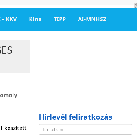
H
I
R
D
 - KKV
Kína
TIPP
AI-MNHSZ
E
T
É
S
GES
 komoly
Hírlevél feliratkozás
l készített