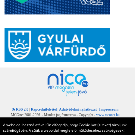
RSS 2.0
|
Kapcsolatfelvétel
|
Adatvédelmi nyilatkozat
|
Impresszum
MCOnet 2001-2026. - Minden jog fenntartva - Copyright -
www.mconet.hu
A weboldal használatával Ön elfogadja, hogy Cookie-kat (sütiket) tároljunk
számítógépén. A sütik a weboldal megfelelő működéséhez szükségesek!