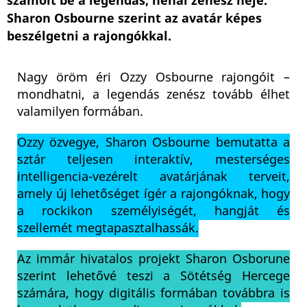
számolt be a legendás, néhai zenész neje.
Sharon Osbourne szerint az avatár képes
beszélgetni a rajongókkal.
Nagy öröm éri Ozzy Osbourne rajongóit –
mondhatni, a legendás zenész tovább élhet
valamilyen formában.
Ozzy özvegye, Sharon Osbourne bemutatta a
sztár teljesen interaktív, mesterséges
intelligencia-vezérelt avatárjának terveit,
amely új lehetőséget ígér a rajongóknak, hogy
a rockikon személyiségét, hangját és
szellemét megtapasztalhassák.
Az immár hivatalos projekt Sharon Osborune
szerint lehetővé teszi a Sötétség Hercege
számára, hogy digitális formában továbbra is