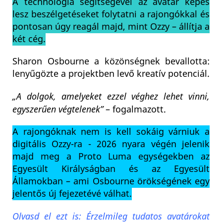
A technológia segítségével az avatár képes
lesz beszélgetéseket folytatni a rajongókkal és
pontosan úgy reagál majd, mint Ozzy – állítja a
két cég.
Sharon Osbourne a közönségnek bevallotta:
lenyűgözte a projektben levő kreatív potenciál.
„A dolgok, amelyeket ezzel véghez lehet vinni,
egyszerűen végtelenek”
– fogalmazott.
A rajongóknak nem is kell sokáig várniuk a
digitális Ozzy-ra - 2026 nyara végén jelenik
majd meg a Proto Luma egységekben az
Egyesült Királyságban és az Egyesült
Államokban – ami Osbourne örökségének egy
jelentős új fejezetévé válhat.
Olvasd el ezt is: Érzelmileg tudatos avatárokat