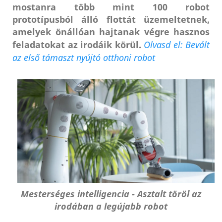
mostanra több mint 100 robot
prototípusból álló flottát üzemeltetnek,
amelyek önállóan hajtanak végre hasznos
feladatokat az irodáik körül.
Olvasd el: Bevált
az első támaszt nyújtó otthoni robot
Mesterséges intelligencia - Asztalt töröl az
irodában a legújabb robot