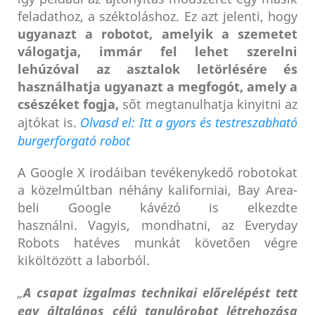
feladathoz, a széktoláshoz. Ez azt jelenti, hogy
ugyanazt a robotot, amelyik a szemetet
válogatja, immár fel lehet szerelni
lehúzóval az asztalok letörlésére és
használhatja ugyanazt a megfogót, amely a
csészéket fogja,
sőt megtanulhatja kinyitni az
ajtókat is.
Olvasd el: Itt a gyors és testreszabható
burgerforgató robot
A Google X irodáiban tevékenykedő robotokat
a közelmúltban néhány kaliforniai, Bay Area-
beli Google kávézó is elkezdte
használni.
Vagyis, mondhatni, az Everyday
Robots hatéves munkát követően végre
kiköltözött a laborból.
„
A csapat izgalmas technikai előrelépést tett
egy általános célú tanulórobot létrehozása