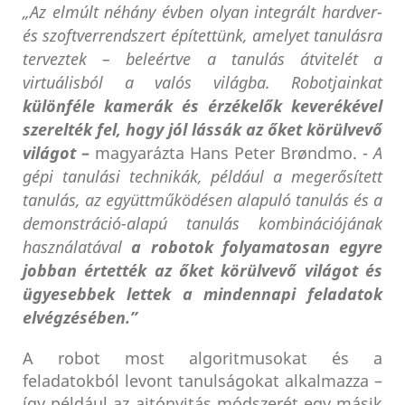
„Az elmúlt néhány évben olyan integrált hardver-
és szoftverrendszert építettünk, amelyet tanulásra
terveztek – beleértve a tanulás átvitelét a
virtuálisból a valós világba. Robotjainkat
különféle kamerák és érzékelők keverékével
szerelték fel, hogy jól lássák az őket körülvevő
világot
–
magyarázta Hans Peter Brøndmo. -
A
gépi tanulási technikák, például a megerősített
tanulás, az együttműködésen alapuló tanulás és a
demonstráció-alapú tanulás kombinációjának
használatával
a
robotok folyamatosan egyre
jobban értették az őket körülvevő világot és
ügyesebbek lettek
a mindennapi feladatok
elvégzésében.”
A robot most algoritmusokat és a
feladatokból levont tanulságokat alkalmazza –
így például az ajtónyitás módszerét egy másik