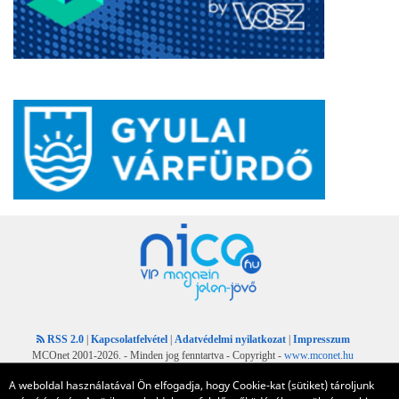
RSS 2.0
|
Kapcsolatfelvétel
|
Adatvédelmi nyilatkozat
|
Impresszum
MCOnet 2001-2026. - Minden jog fenntartva - Copyright -
www.mconet.hu
A weboldal használatával Ön elfogadja, hogy Cookie-kat (sütiket) tároljunk