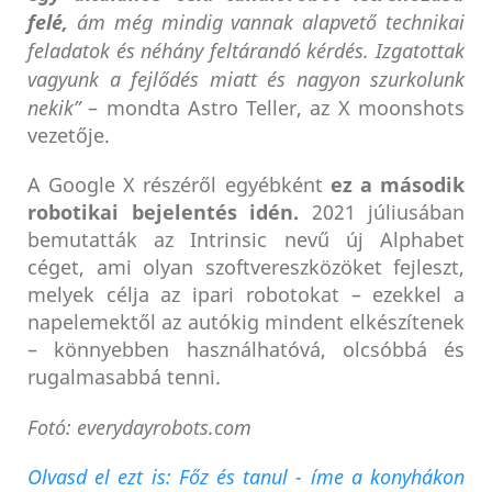
felé,
ám még mindig vannak alapvető technikai
feladatok és néhány feltárandó kérdés. Izgatottak
vagyunk a fejlődés miatt és nagyon szurkolunk
nekik”
– mondta Astro Teller, az X moonshots
vezetője.
A Google X részéről egyébként
ez a második
robotikai bejelentés idén.
2021 júliusában
bemutatták az Intrinsic nevű új Alphabet
céget, ami olyan szoftvereszközöket fejleszt,
melyek célja az ipari robotokat – ezekkel a
napelemektől az autókig mindent elkészítenek
– könnyebben használhatóvá, olcsóbbá és
rugalmasabbá tenni.
Fotó: everydayrobots.com
Olvasd el ezt is: Főz és tanul - íme a konyhákon