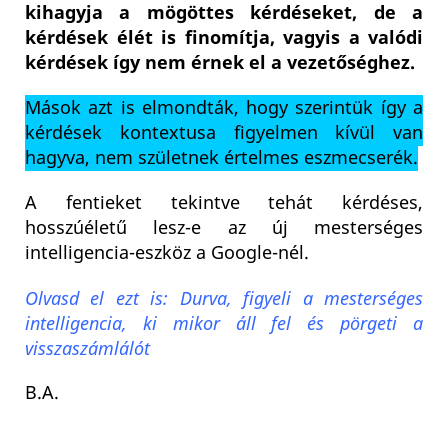
kihagyja a mögöttes kérdéseket, de a
kérdések élét is finomítja, vagyis a valódi
kérdések így nem érnek el a vezetőséghez.
Mások azt is elmondták, hogy szerintük így a
kérdések kontextusa figyelmen kívül van
hagyva, nem születnek értelmes eszmecserék.
A fentieket tekintve tehát kérdéses,
hosszúéletű lesz-e az új mesterséges
intelligencia-eszköz a Google-nél.
Olvasd el ezt is: Durva, figyeli a mesterséges
intelligencia, ki mikor áll fel és pörgeti a
visszaszámlálót
B.A.