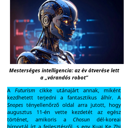
Mesterséges intelligencia: az év átverése lett
a „várandós robot”
A
Futurism
cikke utánajárt annak, miként
kezdhetett terjedni a fantasztikus álhír. A
Snopes
tényellenőrző oldal arra jutott, hogy
augusztus 11-én vette kezdetét az egész
történet, amikoris a
Chosun
dél-koreai
hírportál írt a fejlesztésről, s egy Kuai Ke Zhi