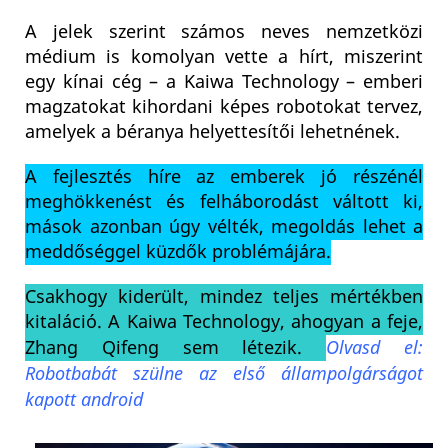
A jelek szerint számos neves nemzetközi
médium is komolyan vette a hírt, miszerint
egy kínai cég – a Kaiwa Technology – emberi
magzatokat kihordani képes robotokat tervez,
amelyek a béranya helyettesítői lehetnének.
A fejlesztés híre az emberek jó részénél
meghökkenést és felháborodást váltott ki,
mások azonban úgy vélték, megoldás lehet a
meddőséggel küzdők problémájára.
Csakhogy kiderült, mindez teljes mértékben
kitaláció. A Kaiwa Technology, ahogyan a feje,
Zhang Qifeng sem létezik.
Olvasd el:
Robotbabát szülne az első állampolgárságot
kapott android