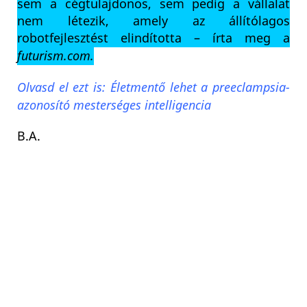
sem a cégtulajdonos, sem pedig a vállalat
nem létezik, amely az állítólagos
robotfejlesztést elindította – írta meg a
futurism.com.
Olvasd el ezt is: Életmentő lehet a preeclampsia-
azonosító mesterséges intelligencia
B.A.