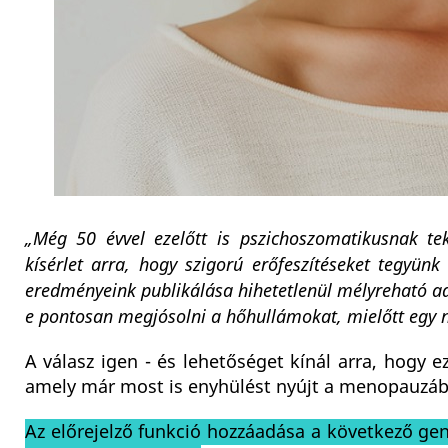
„Még 50 évvel ezelőtt is pszichoszomatikusnak t
kísérlet arra, hogy szigorú erőfeszítéseket tegyünk
eredményeink publikálása hihetetlenül mélyreható a
e pontosan megjósolni a hőhullámokat, mielőtt egy 
A válasz igen - és lehetőséget kínál arra, hogy
amely már most is enyhülést nyújt a menopauzáb
Az előrejelző funkció hozzáadása a következő gen