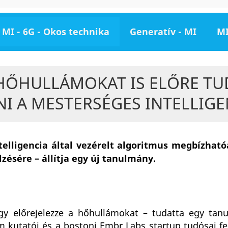
MI - 6G - Okos technika
Generatív - MI
MI
HŐHULLÁMOKAT IS ELŐRE TU
NI A MESTERSÉGES INTELLIGE
telligencia által vezérelt algoritmus megbízhat
zésére – állítja egy új tanulmány.
ogy előrejelezze a hőhullámokat – tudatta egy tan
 kutatói és a bostoni Embr Labs startup tudósai fej