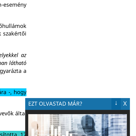
ám-esemény
hőhullámok
k szakértői
lyekkel az
ban látható
yarázta a
ra -, hogy
↓
X
EZT OLVASTAD MÁR?
vevők által
sította 17