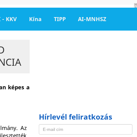
H
I
R
D
 - KKV
Kína
TIPP
AI-MNHSZ
E
T
É
S
D
NCIA
óan képes a
Hírlevél feliratkozás
ulmány. Az
lesztették