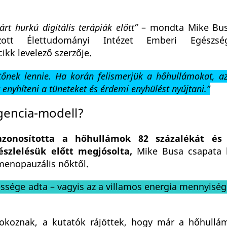
rt hurkú digitális terápiák előtt”
– mondta Mike Busa
ott Élettudományi Intézet Emberi Egészsé
ikk levelező szerzője.
tőnek lennie. Ha korán felismerjük a hőhullámokat, 
enyhíteni a tüneteket és érdemi enyhülést nyújtani.”
igencia-modell?
azonosította a hőhullámok 82 százalékát és
szlelésük előtt megjósolta,
Mike Busa csapata 
tmenopauzális nőktől.
essége adta – vagyis az a villamos energia mennyisé
okoznak, a kutatók rájöttek, hogy már a hőhullá