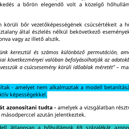
övekedés a bőrön elegendő volt a közelgő hőhull
m körüli bőr vezetőképességének csúcsértékeit a 
sztalany által észlelés nélkül bekövetkező eseménye
nva vagy az illető alszik.
ünk keresztül és számos különböző permutáción, ame
kai következményei valóban befolyásolhatják az adatok
vesszük a csúcsesemény körüli időablak méretét” –
mag
ltak - amelyet nem alkalmaztak a modell betanításá
ktív képességekkel.
t azonosítani tudta -
amelyek a vizsgálatban részt
 másodperccel azután jelentkeztek.
ell átlagosan a hőhullámok 69 százalékát azono