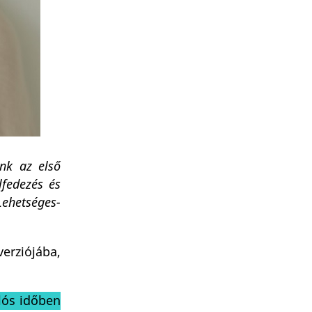
nk az első
lfedezés és
Lehetséges-
erziójába,
lós időben