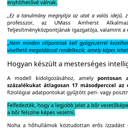
enyhíthetővé válnak.
„Ez a tanulmány megnyitja az utat a valós idejű, zá
professzor, az UMass Amherst Alkalmaz
Teljesítményközpontjának igazgatója, valamint a c
„Nem minden célpontnak kell gyógyszerrel kezelhe
viselhető megoldással rendelkezik, amely képes lehet 
Hogyan készült a mesterséges intell
A modell kidolgozásához, amely
pontosan 
százalékukat átlagosan 17 másodperccel az é
fiziológiai adatpontokat gyűjtött peri- vagy posz
Felfedezték, hogy a legjobb jelet a bőr vezetőkép
a bőr felszíne képes vezetni.
Noha a hőhullámok köztudottan erős izzadást 