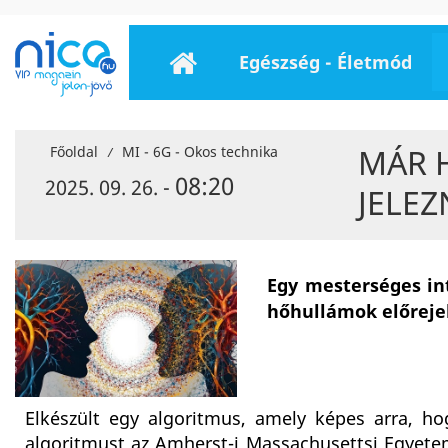
Egészség - Életmód
MÁR 
Főoldal
MI - 6G - Okos technika
/
08:20
2025. 09. 26. -
JELEZ
Egy mesterséges in
hőhullámok előrejel
Elkészült egy algoritmus, amely képes arra, h
algoritmust az Amherst-i Massachusettsi Egyetem