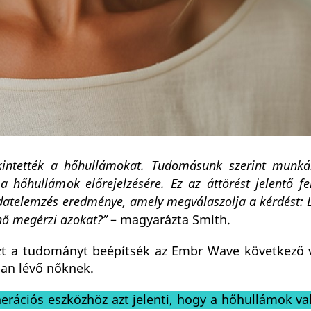
ekintették a hőhullámokat. Tudomásunk szerint munká
 a hőhullámok előrejelzésére. Ez az áttörést jelentő fe
datelemzés eredménye, amely megválaszolja a kérdést: 
nő megérzi azokat?”
– magyarázta Smith.
 ezt a tudományt beépítsék az Embr Wave következő v
an lévő nőknek.
erációs eszközhöz azt jelenti, hogy a hőhullámok va