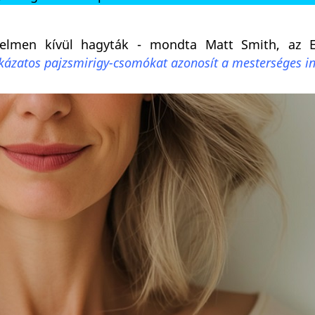
elmen kívül hagyták - mondta Matt Smith, az 
ckázatos pajzsmirigy-csomókat azonosít a mesterséges in