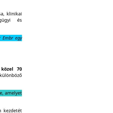
, klinikai
gügyi és
az Embr egy
 közel 70
különböző
ge, amelyet
m kezdetét