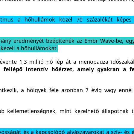
ritmus a hőhullámok közel 70 százalékát képes
mány eredményét beépítenék az Embr Wave-be, egy
 kezeli a hőhullámokat.
 évente 1,3 millió nő lép át a menopauza időszaká
n fellépő intenzív hőérzet, amely gyakran a fe
kezik, a hölgyek fele azonban 7 évig vagy ennél
b kellemetlenségnek, mint kezelhető állapotnak t
sságát és a kapcsolódó alvászavarokat a szív- és é