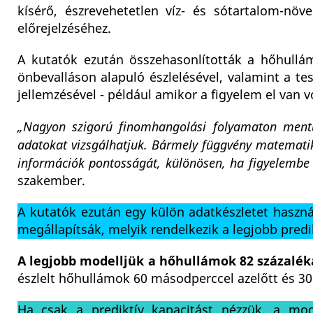
kísérő, észrevehetetlen víz- és sótartalom-n
előrejelzéséhez.
A kutatók ezután összehasonlították a hőhullá
önbevalláson alapuló észlelésével, valamint a te
jellemzésével - például amikor a figyelem el van vo
„Nagyon szigorú finomhangolási folyamaton ment
adatokat vizsgálhatjuk. Bármely függvény matemati
információk pontosságát, különösen, ha figyelembe 
szakember.
A kutatók ezután egy külön adatkészletet haszná
megállapítsák, melyik rendelkezik a legjobb predi
A legjobb modelljük a hőhullámok 82 százaléká
észlelt hőhullámok 60 másodperccel azelőtt és 30
Ha csak a prediktív kapacitást nézzük, a mod