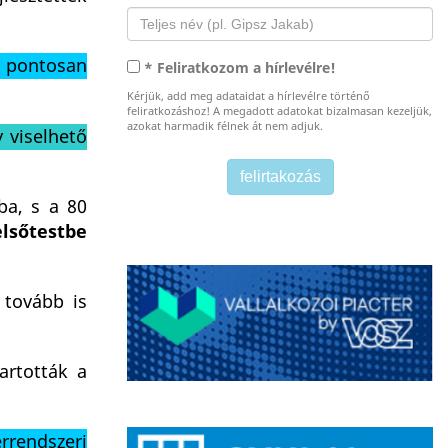
 pontosan
* Feliratkozom a hírlevélre!
Kérjük, add meg adataidat a hírlevélre történő
feliratkozáshoz! A megadott adatokat bizalmasan kezeljük,
azokat harmadik félnek át nem adjuk.
 viselhető
ba, s a 80
lsőtestbe
 tovább is
artották a
rrendszeri