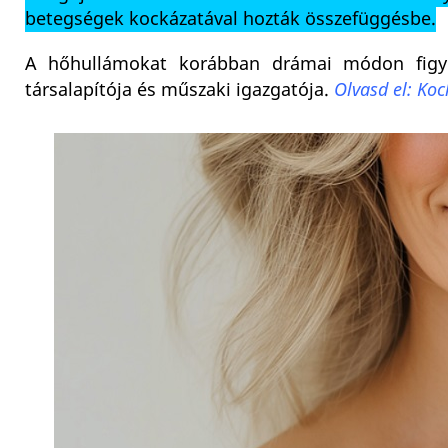
betegségek kockázatával hozták összefüggésbe.
A hőhullámokat korábban drámai módon figy
társalapítója és műszaki igazgatója.
Olvasd el: Ko