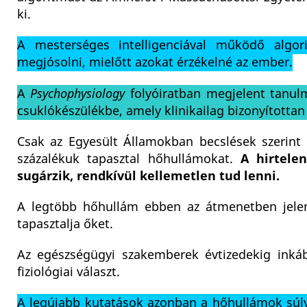
ki.
A mesterséges intelligenciával működő algo
megjósolni, mielőtt azokat érzékelné az ember.
A
Psychophysiology
folyóiratban megjelent tanul
csuklókészülékbe, amely klinikailag bizonyítottan
Csak az Egyesült Államokban becslések szerint
százalékuk tapasztal hőhullámokat.
A hirtele
sugárzik, rendkívül kellemetlen tud lenni.
A legtöbb hőhullám ebben az átmenetben jelent
tapasztalja őket.
Az egészségügyi szakemberek évtizedekig inkáb
fiziológiai választ.
A legújabb kutatások azonban a hőhullámok súlyo