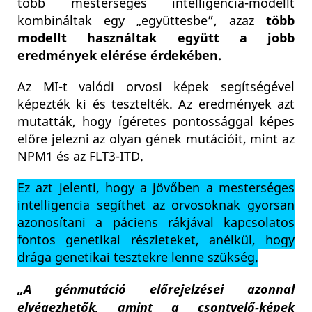
több mesterséges intelligencia-modellt
kombináltak egy „együttesbe”, azaz
több
modellt használtak együtt a jobb
eredmények elérése érdekében.
Az MI-t valódi orvosi képek segítségével
képezték ki és tesztelték. Az eredmények azt
mutatták, hogy ígéretes pontossággal képes
előre jelezni az olyan gének mutációit, mint az
NPM1 és az FLT3-ITD.
Ez azt jelenti, hogy a jövőben a mesterséges
intelligencia segíthet az orvosoknak gyorsan
azonosítani a páciens rákjával kapcsolatos
fontos genetikai részleteket, anélkül, hogy
drága genetikai tesztekre lenne szükség.
„A génmutáció előrejelzései azonnal
elvégezhetők, amint a csontvelő-képek