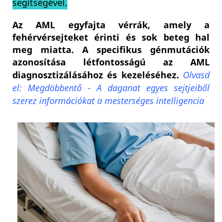
segítségével.
Az AML egyfajta vérrák, amely a
fehérvérsejteket érinti és sok beteg hal
meg miatta. A specifikus génmutációk
azonosítása létfontosságú az AML
diagnosztizálásához és kezeléséhez.
Olvasd
el: Megdöbbentő - A daganat egyes sejtjeiből
szerez információkat a mesterséges intelligencia