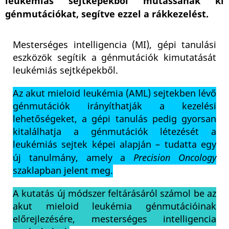
leukémiás sejtképekből mutassanak ki
génmutációkat, segítve ezzel a rákkezelést.
Mesterséges intelligencia (MI), gépi tanulási
eszközök segítik a génmutációk kimutatását
leukémiás sejtképekből.
Az akut mieloid leukémia (AML) sejtekben lévő
génmutációk irányíthatják a kezelési
lehetőségeket, a gépi tanulás pedig gyorsan
kitalálhatja a génmutációk létezését a
leukémiás sejtek képei alapján – tudatta egy
új tanulmány, amely a
Precision Oncology
szaklapban jelent meg.
A kutatás új módszer feltárásáról számol be az
akut mieloid leukémia génmutációinak
előrejlezésére, mesterséges intelligencia