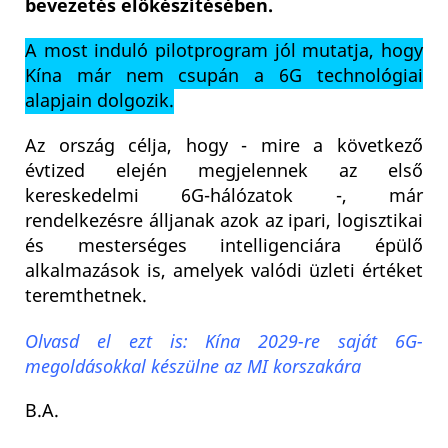
bevezetés előkészítésében.
A most induló pilotprogram jól mutatja, hogy
Kína már nem csupán a 6G technológiai
alapjain dolgozik.
Az ország célja, hogy - mire a következő
évtized elején megjelennek az első
kereskedelmi 6G-hálózatok -, már
rendelkezésre álljanak azok az ipari, logisztikai
és mesterséges intelligenciára épülő
alkalmazások is, amelyek valódi üzleti értéket
teremthetnek.
Olvasd el ezt is: Kína 2029-re saját 6G-
megoldásokkal készülne az MI korszakára
B.A.