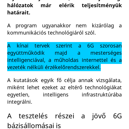
hálózatok már elérik teljesítményük
határait.
A program ugyanakkor nem kizárólag a
kommunikációs technológiáról szól.
A kínai tervek szerint a 6G szorosan
együttműködik majd a mesterséges
intelligenciával, a műholdas internettel és a
vezeték nélküli érzékelőrendszerekkel.
A kutatások egyik fő célja annak vizsgálata,
miként lehet ezeket az eltérő technológiákat
egyetlen, intelligens infrastruktúrába
integrálni.
A tesztelés részei a jövő 6G
bázisállomásai is