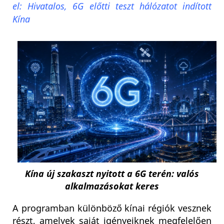
el: Hivatalos, 6G előtti teszt hálózatot indított
Kína
Kína új szakaszt nyitott a 6G terén: valós
alkalmazásokat keres
A programban különböző kínai régiók vesznek
részt, amelyek saját igényeiknek megfelelően