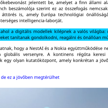
őkebevonást jelentett be, amelyet a finn állami ala
nch beszámolója szerint ez az összefogás nemcsa
 áttörés is, amely Európa technológiai önállóságá
sterséges intelligencia-laborját.
, ahol a digitális modellek kilépnek a valós világba:
eket tanítanak gondolkodni, reagálni és önállóan m
mutatnak, hogy a NestAI és a Nokia együttműködése 
 globális versenyre. A kontinens régóta keresi
ik egy olyan kutatóközpont, amely konkrétan a jö
, de ez a jövőben megtérülhet