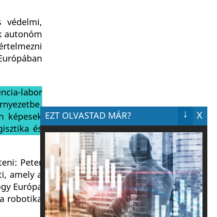
s védelmi,
ek autonóm
rtelmezni
 Európában
encia-labor
örnyezetbe.
↓
X
EZT OLVASTAD MÁR?
en képesek
gisztika és
eni: Peter
ti, amely a
hogy Európa
 a robotika