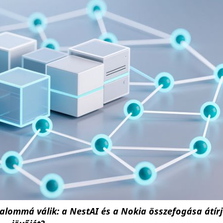
alommá válik: a NestAI és a Nokia összefogása átír