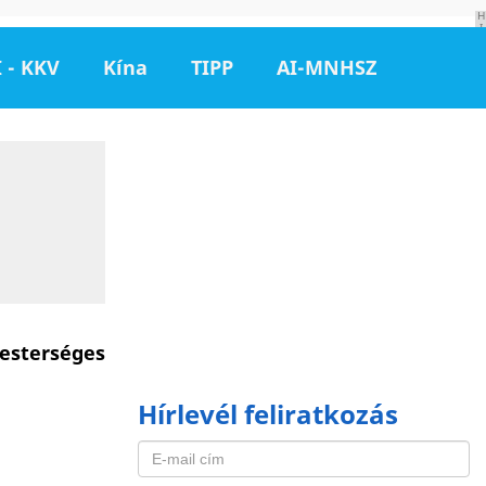
H
I
R
D
 - KKV
Kína
TIPP
AI-MNHSZ
E
T
É
S
mesterséges
Hírlevél feliratkozás