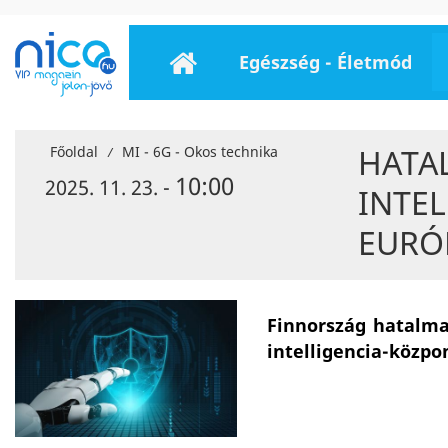
Egészség - Életmód
HATA
Főoldal
MI - 6G - Okos technika
/
10:00
2025. 11. 23. -
INTE
EURÓ
Finnország hatalma
intelligencia-közpo