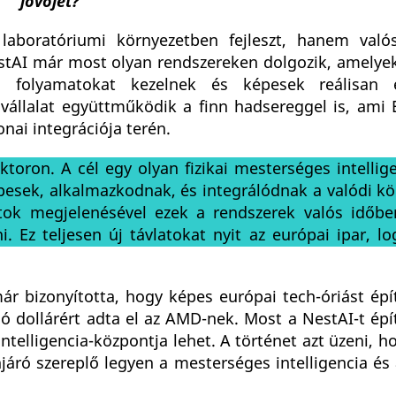
jövőjét?
aboratóriumi környezetben fejleszt, hanem való
 NestAI már most olyan rendszereken dolgozik, amely
i folyamatokat kezelnek és képesek reálisan é
vállalat együttműködik a finn hadsereggel is, ami
nai integrációja terén.
toron. A cél egy olyan fizikai mesterséges intellig
épesek, alkalmazkodnak, és integrálódnak a valódi k
tok megjelenésével ezek a rendszerek valós időb
 Ez teljesen új távlatokat nyit az európai ipar, lo
r bizonyította, hogy képes európai tech-óriást épít
llió dollárért adta el az AMD-nek. Most a NestAI-t épí
telligencia-központja lehet. A történet azt üzeni, 
járó szereplő legyen a mesterséges intelligencia és