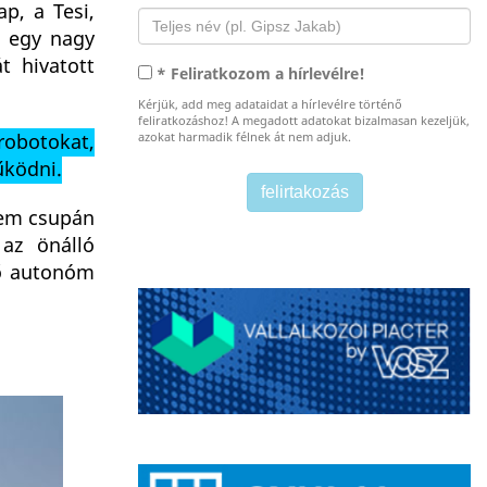
p, a Tesi,
k egy nagy
t hivatott
* Feliratkozom a hírlevélre!
Kérjük, add meg adataidat a hírlevélre történő
feliratkozáshoz! A megadott adatokat bizalmasan kezeljük,
 robotokat,
azokat harmadik félnek át nem adjuk.
űködni.
nem csupán
 az önálló
vő autonóm