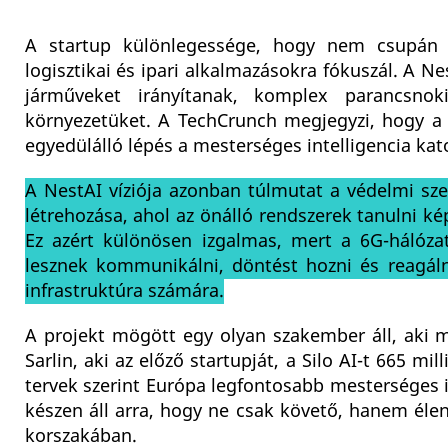
A startup különlegessége, hogy nem csupán l
logisztikai és ipari alkalmazásokra fókuszál. A
járműveket irányítanak, komplex parancsnok
környezetüket. A TechCrunch megjegyzi, hogy a 
egyedülálló lépés a mesterséges intelligencia kato
A NestAI víziója azonban túlmutat a védelmi szek
létrehozása, ahol az önálló rendszerek tanulni k
Ez azért különösen izgalmas, mert a 6G-hálóza
lesznek kommunikálni, döntést hozni és reagálni.
infrastruktúra számára.
A projekt mögött egy olyan szakember áll, aki má
Sarlin, aki az előző startupját, a Silo AI-t 665 mi
tervek szerint Európa legfontosabb mesterséges in
készen áll arra, hogy ne csak követő, hanem élen
korszakában.