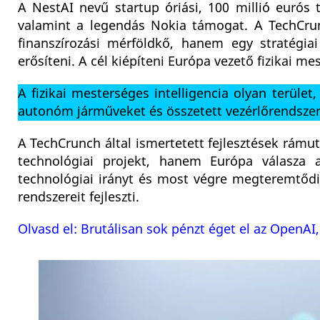
A NestAI nevű startup óriási, 100 millió eurós t
valamint a legendás Nokia támogat. A TechCru
finanszírozási mérföldkő, hanem egy stratégiai
erősíteni. A cél kiépíteni Európa vezető fizikai me
A fizikai mesterséges intelligencia olyan terület
autonóm járműveket és összetett vezérlőrendszer
A TechCrunch által ismertetett fejlesztések rá
technológiai projekt, hanem Európa válasza a
technológiai irányt és most végre megteremtőd
rendszereit fejleszti.
Olvasd el: Brutálisan sok pénzt éget el az OpenAI