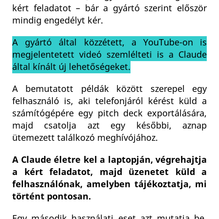
kért feladatot – bár a gyártó szerint először
mindig engedélyt kér.
A gyártó által közzétett, a YouTube-on is
megjelentetett videó szemlélteti is a Claude
által kínált új lehetőségeket.
A bemutatott példák között szerepel egy
felhasználó is, aki telefonjáról kérést küld a
számítógépére egy pitch deck exportálására,
majd csatolja azt egy későbbi, aznap
ütemezett találkozó meghívójához.
A Claude életre kel a laptopján, végrehajtja
a kért feladatot, majd üzenetet küld a
felhasználónak, amelyben tájékoztatja, mi
történt pontosan.
Egy második használati eset azt mutatja be,