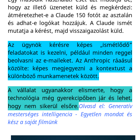
hogy az illető üzenetet küld és megkérdezi:
átméretezhet-e a Claude 150 fotót az asztalán
és adhat-e logókat hozzájuk. A Claude ismét
mutatja a kérést, majd visszaigazolást küld.
Az ügynök kérésre képes „ismétlődő”
feladatokat is kezelni, például minden reggel
beolvasni az e-maileket.
Az Anthropic ráaásul
közölte: képes megjegyezni a kontextust a
különböző munkamenetek között.
A vállalat ugyanakkor elismerte, hogy a
technológia még gyerekcipőben jár és lehet,
hogy nem sikerül elsőre.
Olvasd el: Generatív
mesterséges intelligencia - Egyetlen mondat és
kész a saját filmünk