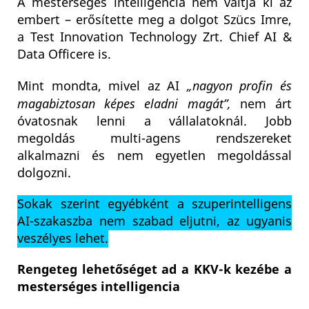
A mesterséges intelligencia nem váltja ki az
embert – erősítette meg a dolgot Szücs Imre,
a Test Innovation Technology Zrt. Chief AI &
Data Officere is.
Mint mondta, mivel az AI
„nagyon profin és
magabiztosan képes eladni magát”,
nem árt
óvatosnak lenni a vállalatoknál. Jobb
megoldás multi-agens rendszereket
alkalmazni és nem egyetlen megoldással
dolgozni.
Sokak szerint egyébként a szuperintelligens
AI-szakaszba nem szabad eljutni, az ugyanis
veszélyes lehet.
Rengeteg lehetőséget ad a KKV-k kezébe a
mesterséges intelligencia