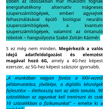
Ebben az időszakban már működni fognak
energiahatékony alternatív mágneses
szuperszámítógépek, emberi agysejtek
felhasználásával épülő biológiai neurális
szuperszámítógépek, a kvantum
szuperszámítógépek, valamint az öntanuló
robotok – hangsúlyozta Szabó Zoltán Kázmér.
S ez még nem minden.
Megérkezik a valós
idejű adatfeldolgozást és elemzést
magával hozó 6G,
amely a 4G-hez képest
ezerszer, az 5G-hez képest százszor gyorsabb.
„A munkában nagyon fontos a KKV-vezető
példamutatása, jövőképe, a digitális készségek
fejlesztése – élethosszig tart az aktív tanulás. 90
százalékban az agyunkat kell trenírozni és csak
10 százalékban a fizikumunkat”
– emelte ki a