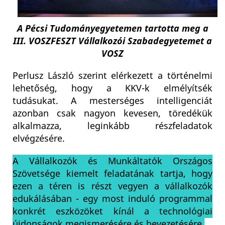
A Pécsi Tudományegyetemen tartotta meg a
III. VOSZFESZT Vállalkozói Szabadegyetemet a
VOSZ
Perlusz László szerint elérkezett a történelmi
lehetőség, hogy a KKV-k elmélyítsék
tudásukat. A mesterséges intelligenciát
azonban csak nagyon kevesen, töredékük
alkalmazza, leginkább részfeladatok
elvégzésére.
A Vállalkozók és Munkáltatók Országos
Szövetsége kiemelt feladatának tartja, hogy
ezen a téren is részt vegyen a vállalkozók
edukálásában - egy most induló programmal
konkrét eszközöket kínál a technológiai
újdonságok megismerésére és bevezetésére.