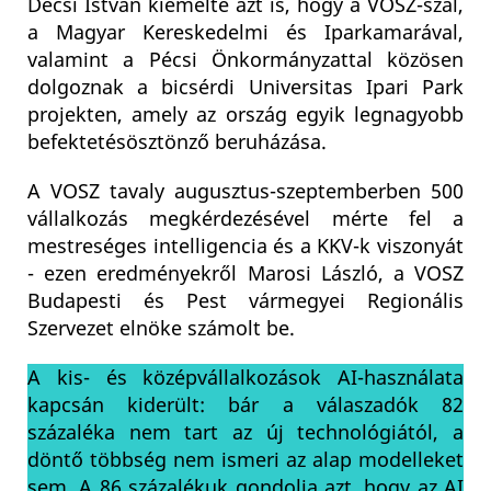
Decsi István kiemelte azt is, hogy a VOSZ-szal,
a Magyar Kereskedelmi és Iparkamarával,
valamint a Pécsi Önkormányzattal közösen
dolgoznak a bicsérdi Universitas Ipari Park
projekten, amely az ország egyik legnagyobb
befektetésösztönző beruházása.
A VOSZ tavaly augusztus-szeptemberben 500
vállalkozás megkérdezésével mérte fel a
mestreséges intelligencia és a KKV-k viszonyát
- ezen eredményekről Marosi László, a VOSZ
Budapesti és Pest vármegyei Regionális
Szervezet elnöke számolt be.
A kis- és középvállalkozások AI-használata
kapcsán kiderült: bár a válaszadók 82
százaléka nem tart az új technológiától, a
döntő többség nem ismeri az alap modelleket
sem. A 86 százalékuk gondolja azt, hogy az AI