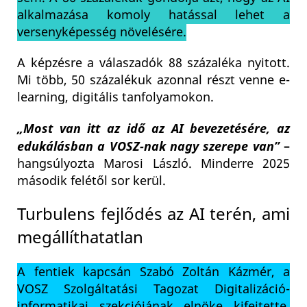
alkalmazása komoly hatással lehet a
versenyképesség növelésére.
A képzésre a válaszadók 88 százaléka nyitott.
Mi több, 50 százalékuk azonnal részt venne e-
learning, digitális tanfolyamokon.
„Most van itt az idő az AI bevezetésére, az
edukálásban a VOSZ-nak nagy szerepe van”
–
hangsúlyozta Marosi László. Minderre 2025
második felétől sor kerül.
Turbulens fejlődés az AI terén, ami
megállíthatatlan
A fentiek kapcsán Szabó Zoltán Kázmér, a
VOSZ Szolgáltatási Tagozat Digitalizáció-
informatikai szekciójának elnöke kifejtette,