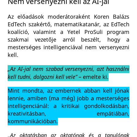
Nem versenyezni kell az AI-jal
Az előadások moderátoraként Koren Balázs
EdTech szakértő, matematikatanár, az EdTech
koalíció, valamint a Yetel ProSuli program
szakmai vezetője arról beszélt, hogy a
mesterséges intelligenciával nem versenyezni
kell.
„Az AI-jal nem szabad versenyezni, azt használni
kell tudni, dolgozni kell vele”
– emelte ki.
Mint mondta, az embernek abban kell jónak
lennie, amiben (ma még) jobb a mesterséges
intelligenciánál: a kritikai gondolkodásban,
kreativitásban, empátiában,
kommunikációban.
„Az oktatásban az oktatónak és a tanulónak