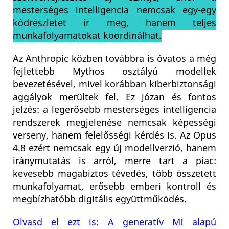
mesterséges intelligencia nemcsak egy-egy
kódrészletet ír meg, hanem teljes
munkafolyamatokat koordinálhat.
Az Anthropic közben továbbra is óvatos a még
fejlettebb Mythos osztályú modellek
bevezetésével, mivel korábban kiberbiztonsági
aggályok merültek fel. Ez józan és fontos
jelzés: a legerősebb mesterséges intelligencia
rendszerek megjelenése nemcsak képességi
verseny, hanem felelősségi kérdés is. Az Opus
4.8 ezért nemcsak egy új modellverzió, hanem
iránymutatás is arról, merre tart a piac:
kevesebb magabiztos tévedés, több összetett
munkafolyamat, erősebb emberi kontroll és
megbízhatóbb digitális együttműködés.
Olvasd el ezt is: A generatív MI alapú