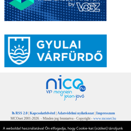
RSS 2.0
|
Kapcsolatfelvétel
|
Adatvédelmi nyilatkozat
|
Impresszum
MCOnet 2001-2026. - Minden jog fenntartva - Copyright -
www.mconet.hu
A weboldal használatával Ön elfogadja, hogy Cookie-kat (sütiket) tároljunk