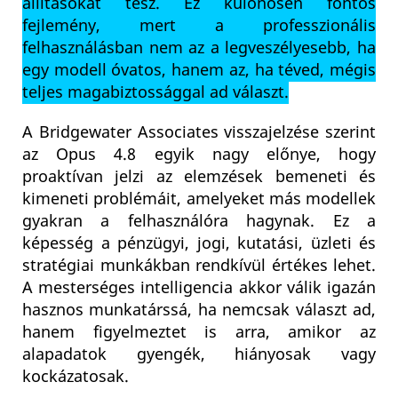
állításokat tesz. Ez különösen fontos
fejlemény, mert a professzionális
felhasználásban nem az a legveszélyesebb, ha
egy modell óvatos, hanem az, ha téved, mégis
teljes magabiztossággal ad választ.
A Bridgewater Associates visszajelzése szerint
az Opus 4.8 egyik nagy előnye, hogy
proaktívan jelzi az elemzések bemeneti és
kimeneti problémáit, amelyeket más modellek
gyakran a felhasználóra hagynak. Ez a
képesség a pénzügyi, jogi, kutatási, üzleti és
stratégiai munkákban rendkívül értékes lehet.
A mesterséges intelligencia akkor válik igazán
hasznos munkatárssá, ha nemcsak választ ad,
hanem figyelmeztet is arra, amikor az
alapadatok gyengék, hiányosak vagy
kockázatosak.