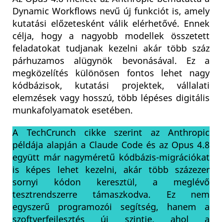
Dynamic Workflows nevű új funkciót is, amely
kutatási előzetesként válik elérhetővé. Ennek
célja, hogy a nagyobb modellek összetett
feladatokat tudjanak kezelni akár több száz
párhuzamos alügynök bevonásával. Ez a
megközelítés különösen fontos lehet nagy
kódbázisok, kutatási projektek, vállalati
elemzések vagy hosszú, több lépéses digitális
munkafolyamatok esetében.
A TechCrunch cikke szerint az Anthropic
példája alapján a Claude Code és az Opus 4.8
együtt már nagyméretű kódbázis-migrációkat
is képes lehet kezelni, akár több százezer
sornyi kódon keresztül, a meglévő
tesztrendszerre támaszkodva. Ez nem
egyszerű programozói segítség, hanem a
szoftverfejlesztés új szintje, ahol a