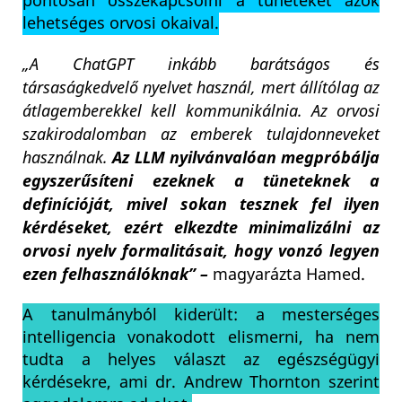
pontosan összekapcsolni a tüneteket azok
lehetséges orvosi okaival.
„A ChatGPT inkább barátságos és
társaságkedvelő nyelvet használ, mert állítólag az
átlagemberekkel kell kommunikálnia. Az orvosi
szakirodalomban az emberek tulajdonneveket
használnak.
Az LLM nyilvánvalóan megpróbálja
egyszerűsíteni ezeknek a tüneteknek a
definícióját, mivel sokan tesznek fel ilyen
kérdéseket, ezért elkezdte minimalizálni az
orvosi nyelv formalitásait, hogy vonzó legyen
ezen felhasználóknak” –
magyarázta Hamed.
A tanulmányból kiderült: a mesterséges
intelligencia vonakodott elismerni, ha nem
tudta a helyes választ az egészségügyi
kérdésekre, ami dr. Andrew Thornton szerint