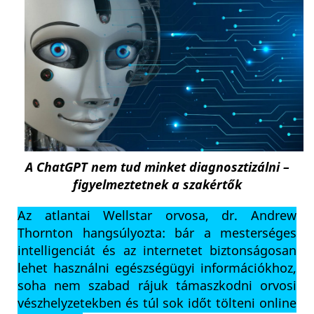
A ChatGPT nem tud minket diagnosztizálni –
figyelmeztetnek a szakértők
Az atlantai Wellstar orvosa, dr. Andrew
Thornton hangsúlyozta: bár a mesterséges
intelligenciát és az internetet biztonságosan
lehet használni egészségügyi információkhoz,
soha nem szabad rájuk támaszkodni orvosi
vészhelyzetekben és túl sok időt tölteni online