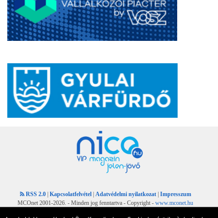
RSS 2.0
|
Kapcsolatfelvétel
|
Adatvédelmi nyilatkozat
|
Impresszum
MCOnet 2001-2026. - Minden jog fenntartva - Copyright -
www.mconet.hu