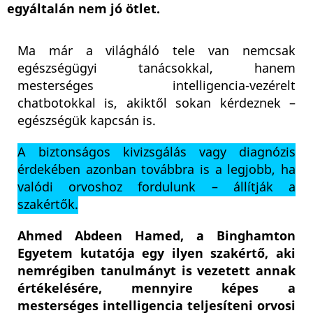
egyáltalán nem jó ötlet.
Ma már a világháló tele van nemcsak
egészségügyi tanácsokkal, hanem
mesterséges intelligencia-vezérelt
chatbotokkal is, akiktől sokan kérdeznek –
egészségük kapcsán is.
A biztonságos kivizsgálás vagy diagnózis
érdekében azonban továbbra is a legjobb, ha
valódi orvoshoz fordulunk – állítják a
szakértők.
Ahmed Abdeen Hamed, a Binghamton
Egyetem kutatója egy ilyen szakértő, aki
nemrégiben tanulmányt is vezetett annak
értékelésére, mennyire képes a
mesterséges intelligencia teljesíteni orvosi