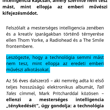
intelligencia kapcsán, amely szerinte nem tesz
mást, mint ellopja az emberi művészi
kifejezésmódot.
Felszólalt a mesterséges intelligencia zenében
és a kreatív iparágakban történő térnyerése
ellen Thom Yorke, a Radiohead és a The Smile
frontembere.
Leszögezte, hogy a technológia semmi mást
nem tesz, mint ellopja az eredeti emberi
művészi alkotásokat.
Az 56 éves dalszerző – aki nemrég adta ki első
teljes hosszúságú elektronikus albumát,
Tall
Tales
címmel, Mark Pritcharddal közösen –
ellenzi a mesterséges intelligencia
„ténykedését”, úgy gondolja: a technológia