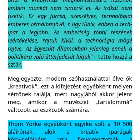
emberi munkát nem ismerik el. Az írókat nem
fizetik. Ez egy furcsa, szeszélyes, technológiai
emberes rémálomjövő, s úgy tűnik, ebben a tech-
ipar a legjobb. Az emberiség többi részének
leértékelése, rajtuk kívül, a technológia mögé
rejtve. Az Egyesült Államokban jelenleg ennek a
politikára való átterjedését látjuk”
– tette hozzá a
sztár.
Megjegyezte: modern szóhasználattal élve ők
„kreatívok”, ezt a kifejezést egyébként mélyen
sértőnek találja, mert nagyjából akkor jelent
meg, amikor a művészet „tartalommá”
változott az eszközök számára.
Thom Yorke egyébként egyike volt a 10 500
aláírónak, akik a kreatív iparágak
képviselőiként arra figyelmeztették a