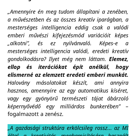
„Amennyire én meg tudom állapítani a zenében,
a művészetben és az összes kreatív iparágban, a
mesterséges intelligencia eddig csak a valódi
emberi művészi kifejezésmód variációit képes
„alkotni”, és ez nyilvánvaló. Képes-e a
mesterséges intelligencia valódi, eredeti kreatív
gondolkodásra? Ilyet még nem láttam.
Elemez,
ellop és iterációkat épít anélkül, hogy
elismerné az elemzett eredeti emberi munkát.
Halovány másolatokat készít, ami annyira
hasznos, amennyire az egy automatikus kíséret,
vagy egy gyönyörű természeti tájat ábárzoló
képernyővédő egy milliárdos bunkerében” –
fogalmazott a zenész.
„A gazdasági struktúra erkölcsileg rossz... az MI
által a kreativitás meghamisítására használt