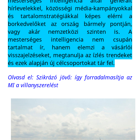
mesterséges intelligencia által generált
hírlevelekkel, közösségi média-kampányokkal
és tartalomstratégiákkal képes elérni a
borkedvelőket az ország bármely pontján,
vagy akár nemzetközi szinten is. A
mesterséges intelligencia nem csupán
tartalmat ír, hanem elemzi a vásárlói
visszajelzéseket, megtanulja az ízlés trendeket
és ezek alapján új célcsoportokat tár fel.
Olvasd el: Szikrázó jövő: így forradalmasítja az
MI a villanyszerelést