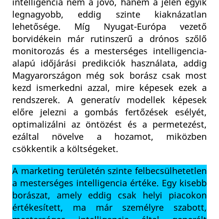
intelligencia nem a jövő, hanem a jelen egyik
legnagyobb, eddig szinte kiaknázatlan
lehetősége. Míg Nyugat-Európa vezető
borvidékein már rutinszerű a drónos szőlő
monitorozás és a mesterséges intelligencia-
alapú időjárási predikciók használata, addig
Magyarországon még sok borász csak most
kezd ismerkedni azzal, mire képesek ezek a
rendszerek. A generatív modellek képesek
előre jelezni a gombás fertőzések esélyét,
optimalizálni az öntözést és a permetezést,
ezáltal növelve a hozamot, miközben
csökkentik a költségeket.
A marketing területén szinte felbecsülhetetlen
a mesterséges intelligencia értéke. Egy kisebb
borászat, amely eddig csak helyi piacokon
értékesített, ma már személyre szabott,