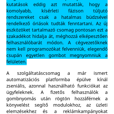
kutatások eddig azt mutatták, hogy a
komolyabb, kísérleti fázison túljutó
rendszereket csak a hatalmas büdzsével
rendelkező óriások tudták fenntartani. Az új
eszközöket tartalmazó csomag pontosan ezt a
szakadékot hidalja át, méghozzá elképesztően
felhasználóbarát módon. A cégvezetőknek
nem kell programozókat felvenniük, elegendő
csupán egyetlen gombot megnyomniuk a
felületen.
A szolgáltatáscsomag a már ismert
automatizációs platformba épülve kínál
zseniális, azonnal használható funkciókat az
ügyfeleknek. A fizetős felhasználók a
gombnyomás után rögtön hozzáférnek a
könyvelést segítő modulokhoz, az üzleti
elemzésekhez és a reklámkampányokat