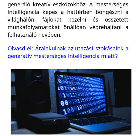
generáló kreatív eszközökhöz. A mesterséges
intelligencia képes a háttérben böngészni a
világhálón, fájlokat kezelni és összetett
munkafolyamatokat önállóan végrehajtani a
felhasználó nevében.
Olvasd el: Átalakulnak az utazási szokásaink a
generatív mesterséges intelligencia miatt?