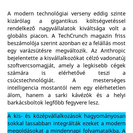
A modern technológiai verseny eddig szinte
kizárólag a gigantikus költségvetéssel
rendelkező nagyvállalatok kiváltsága volt a
globális piacon. A TechCrunch magazin friss
beszámolója szerint azonban ez a felállás most
egy varázsütésre megváltozik. Az Anthropic
bejelentette a kisvállalkozókat célzó vadonatúj
szoftvercsomagját, amely a legkisebb cégek
számára is elérhetővé teszi a
csúcstechnológiát. A mesterséges
intelligencia mostantól nem egy elérhetetlen
álom, hanem a sarki kávézók és a helyi
barkácsboltok legfőbb fegyvere lesz.
A kis- és középvállalkozások hagyományosan
sokkal lassabban integrálták ezeket a modern
megoldásokat a mindennapi folyamataikba. A