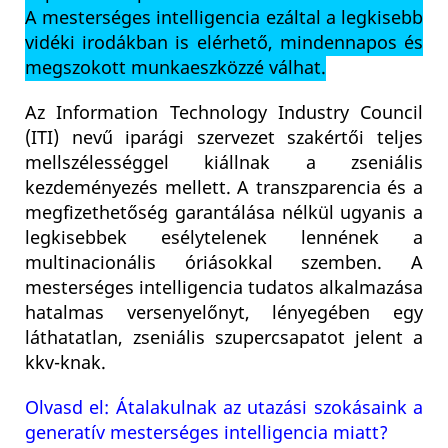
A mesterséges intelligencia ezáltal a legkisebb
vidéki irodákban is elérhető, mindennapos és
megszokott munkaeszközzé válhat.
Az Information Technology Industry Council
(ITI) nevű iparági szervezet szakértői teljes
mellszélességgel kiállnak a zseniális
kezdeményezés mellett. A transzparencia és a
megfizethetőség garantálása nélkül ugyanis a
legkisebbek esélytelenek lennének a
multinacionális óriásokkal szemben. A
mesterséges intelligencia tudatos alkalmazása
hatalmas versenyelőnyt, lényegében egy
láthatatlan, zseniális szupercsapatot jelent a
kkv-knak.
Olvasd el: Átalakulnak az utazási szokásaink a
generatív mesterséges intelligencia miatt?