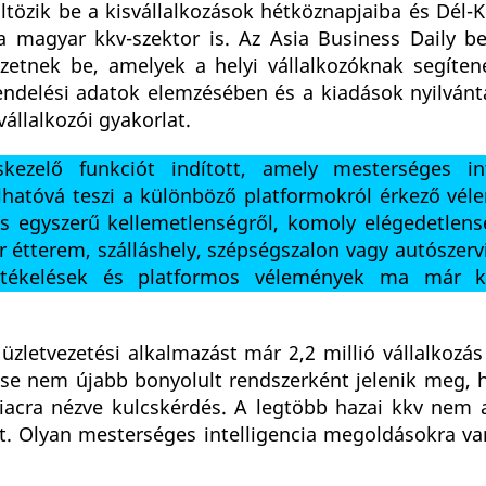
ltözik be a kisvállalkozások hétköznapjaiba és Dél-
a magyar kkv-szektor is. Az Asia Business Daily b
zetnek be, amelyek a helyi vállalkozóknak segíten
rendelési adatok elemzésében és a kiadások nyilvánt
llalkozói gyakorlat.
ezelő funkciót indított, amely mesterséges int
olhatóvá teszi a különböző platformokról érkező vél
zés egyszerű kellemetlenségről, komoly elégedetlens
r étterem, szálláshely, szépségszalon vagy autószer
értékelések és platformos vélemények ma már kö
zletvezetési alkalmazást már 2,2 millió vállalkozás
tése nem újabb bonyolult rendszerként jelenik meg,
acra nézve kulcskérdés. A legtöbb hazai kkv nem 
ét. Olyan mesterséges intelligencia megoldásokra va
.