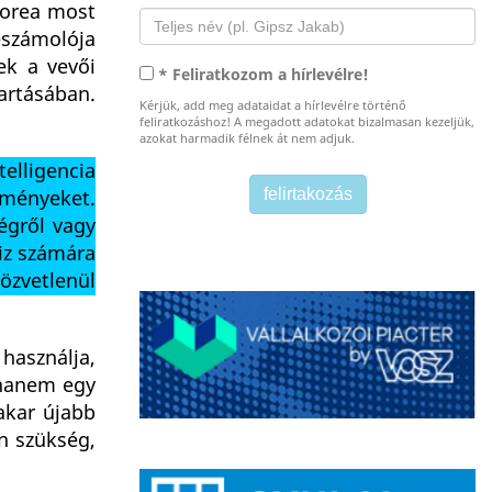
Korea most
eszámolója
ek a vevői
* Feliratkozom a hírlevélre!
artásában.
Kérjük, add meg adataidat a hírlevélre történő
feliratkozáshoz! A megadott adatokat bizalmasan kezeljük,
azokat harmadik félnek át nem adjuk.
elligencia
eményeket.
égről vagy
viz számára
zvetlenül
 használja,
 hanem egy
akar újabb
n szükség,