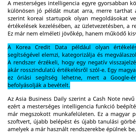
A mesterséges intelligencia egyre gyorsabban kö
különösen jó példát mutat arra, merre tarthat 
szerint koreai startupok olyan megoldásokat ve
értékelések kezelésében, az üzletvezetésben, a 
Ez már nem elméleti jövőkép, hanem működő kisvá
A Korea Credit Data például olyan értékelésk
segítségével elemzi, kategorizálja és megválasz
A rendszer érzékeli, hogy egy negatív visszajel
akár rosszindulatú értékelésről szól-e. Egy magya
ez óriási segítség lehetne, mert a Google-
befolyásolják a bevételt.
Az Asia Business Daily szerint a Cash Note nevű ü
ezért a mesterséges intelligencia funkció beépí
már megszokott munkafelületen. Ez a magyar pi
szoftvert, újabb belépést és újabb tanulási görb
amelyek a már használt rendszerekbe épülnek be