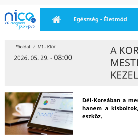
Egészség - Életmód
A KO
Főoldal
MI - KKV
/
08:00
2026. 05. 29. -
MEST
KEZEL
Dél-Koreában a mes
hanem a kisboltok
eszköz.