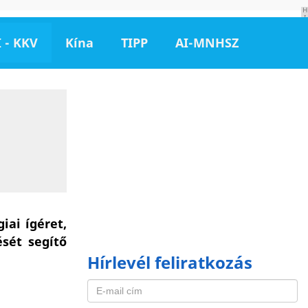
H
I
R
D
 - KKV
Kína
TIPP
AI-MNHSZ
E
T
É
S
iai ígéret,
sét segítő
Hírlevél feliratkozás