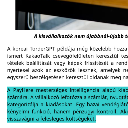
A kisvállalkozók nem újabbnál-újabb 
A koreai TorderGPT példája még közelebb hozza 
ismert KakaoTalk csevegőfelületen keresztül te
tételek beállítását vagy képek frissítését a re
nyertesei azok az eszközök lesznek, amelyek n
egyszerű beszélgetésen keresztül oldanak meg na
A PayHere mesterséges intelligencia alapú kia
számára. A vállalkozó lefotózza a számlát, nyugtá
kategorizálja a kiadásokat. Egy hazai vendéglá
kényelmi funkció, hanem pénzügyi kontroll. Ak
visszavágni a felesleges költségeket.