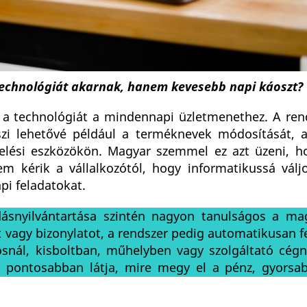
technológiát akarnak, hanem kevesebb napi káoszt?
a technológiát a mindennapi üzletmenethez. A rend
szi lehetővé például a terméknevek módosítását, a
ndelési eszközökön. Magyar szemmel ez azt üzeni, h
em kérik a vállalkozótól, hogy informatikussá vál
pi feladatokat.
dásnyilvántartása szintén nagyon tanulságos a ma
t vagy bizonylatot, a rendszer pedig automatikusan f
tósnál, kisboltban, műhelyben vagy szolgáltató cég
i pontosabban látja, mire megy el a pénz, gyorsa