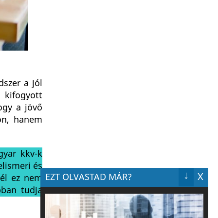
szer a jól
 kifogyott
ogy a jövő
jon, hanem
gyar kkv-k
elismeri és
↓
X
EZT OLVASTAD MÁR?
nél ez nem
bban tudja