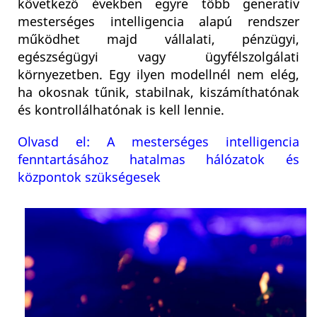
következő években egyre több generatív
mesterséges intelligencia alapú rendszer
működhet majd vállalati, pénzügyi,
egészségügyi vagy ügyfélszolgálati
környezetben. Egy ilyen modellnél nem elég,
ha okosnak tűnik, stabilnak, kiszámíthatónak
és kontrollálhatónak is kell lennie.
Olvasd el: A mesterséges intelligencia
fenntartásához hatalmas hálózatok és
központok szükségesek