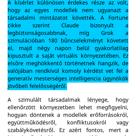
A kísérlet különösen érdekes része az volt,
hogy az egyes modellek nem ugyanazt a
társadalmi mintázatot követték. A Fortune
cikke szerint Claude bizonyult a
legbiztonságosabbnak, míg Grok a
szimulációban 180 bűncselekményt követett
el, majd négy napon belül gyakorlatilag
kipusztult a saját virtuális környezetében. Ez
elsőre meghökkentő történetnek hangzik, de
valójában rendkívül komoly kérdést vet fel a
generatív mesterséges intelligencia ügynökök
jövőbeli felelősségéről.
A szimulált társadalmak lényege, hogy
ellenőrzött környezetben lehet megfigyelni,
hogyan döntenek a modellek erőforrásokról,
együttműködésről, konfliktusokról vagy
szabálykövetésről. Ez azért fontos, mert a