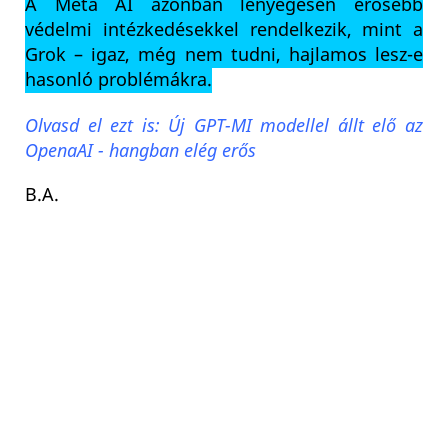
A Meta AI azonban lényegesen erősebb
védelmi intézkedésekkel rendelkezik, mint a
Grok – igaz, még nem tudni, hajlamos lesz-e
hasonló problémákra.
Olvasd el ezt is: Új GPT-MI modellel állt elő az
OpenaAI - hangban elég erős
B.A.