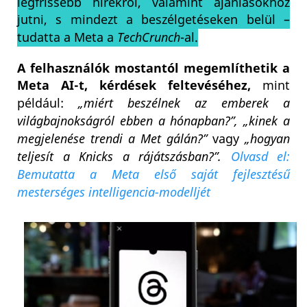
legfrissebb hírekről, valamint ajánlásokhoz
jutni, s mindezt a beszélgetéseken belül –
tudatta a Meta a
TechCrunch
-al.
A felhasználók mostantól megemlíthetik a
Meta AI-t,
kérdések feltevéséhez,
mint
például:
„miért beszélnek az emberek a
világbajnokságról ebben a hónapban?”,
„kinek a
megjelenése trendi a Met gálán?”
vagy
„hogyan
teljesít a Knicks a rájátszásban?”.
Olvasd el:
Bemutatta a Meta első saját fejlesztésű
mesterséges intelligencia-modelljét