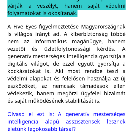
várják a veszélyt, hanem saját védelmi
folyamatokat is okosítanak.
A Five Eyes figyelmeztetése Magyarországnak
is világos irányt ad. A kiberbiztonság többé
nem az informatikus magánügye, hanem
vezetői és üzletfolytonossági kérdés. A
generatív mesterséges intelligencia gyorsítja a
digitális világot, de ezzel együtt gyorsítja a
kockázatokat is. Aki most rendbe teszi a
védelmi alapokat és felelősen használja az új
eszközöket, az nemcsak támadások ellen
védekezik, hanem megőrzi ügyfelei bizalmát
és saját működésének stabilitását is.
Olvasd el ezt is: A generatív mesterséges
intelligencia alapú asszisztensek lesznek
életünk legokosabb társai?