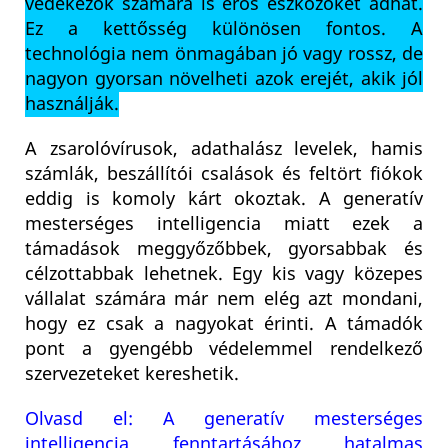
védekezők számára is erős eszközöket adhat.
Ez a kettősség különösen fontos. A
technológia nem önmagában jó vagy rossz, de
nagyon gyorsan növelheti azok erejét, akik jól
használják.
A zsarolóvírusok, adathalász levelek, hamis
számlák, beszállítói csalások és feltört fiókok
eddig is komoly kárt okoztak. A generatív
mesterséges intelligencia miatt ezek a
támadások meggyőzőbbek, gyorsabbak és
célzottabbak lehetnek. Egy kis vagy közepes
vállalat számára már nem elég azt mondani,
hogy ez csak a nagyokat érinti. A támadók
pont a gyengébb védelemmel rendelkező
szervezeteket kereshetik.
Olvasd el: A generatív mesterséges
intelligencia fenntartásához hatalmas