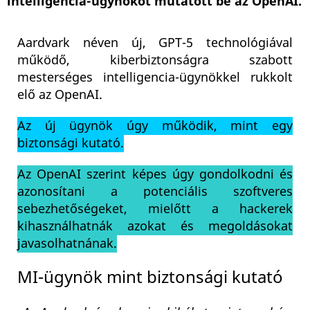
intelligencia-ügynököt mutatott be az OpenAI.
Aardvark néven új, GPT-5 technológiával
működő, kiberbiztonságra szabott
mesterséges intelligencia-ügynökkel rukkolt
elő az OpenAI.
Az új ügynök úgy működik, mint egy
biztonsági kutató.
Az OpenAI szerint képes úgy gondolkodni és
azonosítani a potenciális szoftveres
sebezhetőségeket, mielőtt a hackerek
kihasználhatnák azokat és megoldásokat
javasolhatnának.
MI-ügynök mint biztonsági kutató