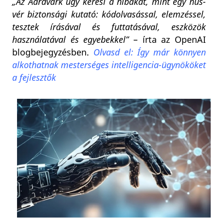
„Az Aardvark úgy keresi a hibákat, mint egy hús-
vér biztonsági kutató: kódolvasással, elemzéssel,
tesztek írásával és futtatásával, eszközök
használatával és egyebekkel”
– írta az OpenAI
blogbejegyzésben.
Olvasd el: Így már könnyen
alkothatnak mesterséges intelligencia-ügynököket
a fejlesztők