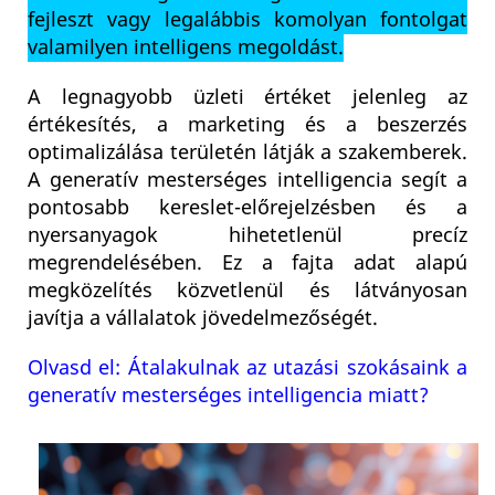
fejleszt vagy legalábbis komolyan fontolgat
valamilyen intelligens megoldást.
A legnagyobb üzleti értéket jelenleg az
értékesítés, a marketing és a beszerzés
optimalizálása területén látják a szakemberek.
A generatív mesterséges intelligencia segít a
pontosabb kereslet-előrejelzésben és a
nyersanyagok hihetetlenül precíz
megrendelésében. Ez a fajta adat alapú
megközelítés közvetlenül és látványosan
javítja a vállalatok jövedelmezőségét.
Olvasd el: Átalakulnak az utazási szokásaink a
generatív mesterséges intelligencia miatt?