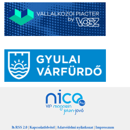
RSS 2.0
|
Kapcsolatfelvétel
|
Adatvédelmi nyilatkozat
|
Impresszum