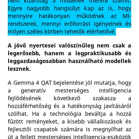
nem kizárólag a modellek mérete számít.
Egyre nagyobb hangsúlyt kap az is, hogy
mennyire hatékonyan működnek az MI-
rendszerek, mennyi erőforrást igényelnek és
milyen széles körben tehetők elérhetővé.
A jövő nyertesei valószínűleg nem csak a
legerősebb, hanem a legpraktikusabb és
leggazdaságosabban használható modellek
lesznek.
A Gemma 4 QAT bejelentése jól mutatja, hogy
a generatív mesterséges intelligencia
fejlődésének következő szakasza a
hozzáférhetőség és a hatékonyság javításáról
szólhat. Ha a technológia beváltja a hozzá
fűzött reményeket, a kisebb vállalkozások és
fejlesztői csapatok számára is megnyílhat az
út a fejlett mesterséges intelligencia-eszközök