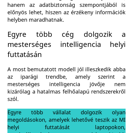
hanem az adatbiztonság szempontjából is
előnyös lehet, hiszen az érzékeny információk
helyben maradhatnak.
Egyre több cég dolgozik a
mesterséges intelligencia helyi
futtatásán
A most bemutatott modell jól illeszkedik abba
az iparági trendbe, amely szerint a
mesterséges intelligencia jövője nem
kizárólag a hatalmas felhőalapú rendszerekről
szól.
Egyre több vállalat dolgozik olyan
megoldásokon, amelyek lehetővé teszik az MI
helyi futtatását laptopokon,