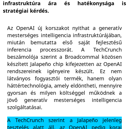
infrastruktúra ára és hatékonysága is
stratégiai kérdés.
Az OpenAI új korszakot nyithat a generatív
mesterséges intelligencia infrastruktúrájában,
miután bemutatta első saját fejlesztésű
inferencia processzorát. A TechCrunch
beszámolója szerint a Broadcommal közösen
készített Jalapeño chip kifejezetten az OpenAI
rendszereinek igényeire készült. Ez nem
látványos fogyasztói termék, hanem olyan
háttértechnológia, amely eldöntheti, mennyire
gyorsan és milyen költséggel működnek a
jövő generatív mesterséges intelligencia
szolgáltatásai.
A TechCrunch szerint a Jalapeño jelenleg
tesztelés alatt áll, az OpenAI pedig korai