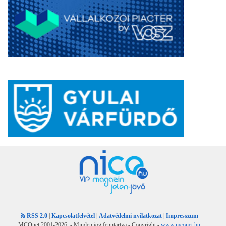
RSS 2.0
|
Kapcsolatfelvétel
|
Adatvédelmi nyilatkozat
|
Impresszum
MCOnet 2001-2026. - Minden jog fenntartva - Copyright -
www.mconet.hu