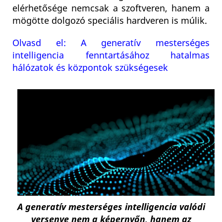
elérhetősége nemcsak a szoftveren, hanem a
mögötte dolgozó speciális hardveren is múlik.
Olvasd el: A generatív mesterséges
intelligencia fenntartásához hatalmas
hálózatok és központok szükségesek
A generatív mesterséges intelligencia valódi
versenye nem a képernyőn, hanem az