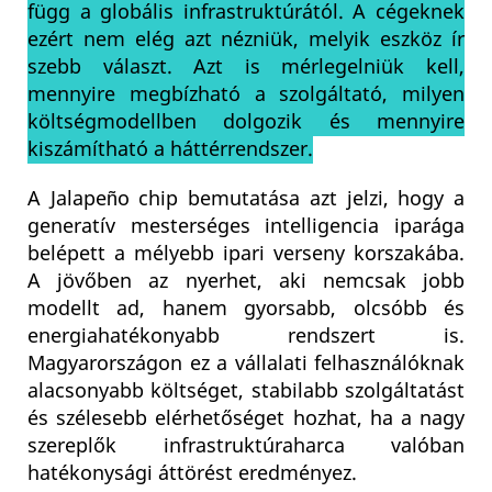
függ a globális infrastruktúrától. A cégeknek
ezért nem elég azt nézniük, melyik eszköz ír
szebb választ. Azt is mérlegelniük kell,
mennyire megbízható a szolgáltató, milyen
költségmodellben dolgozik és mennyire
kiszámítható a háttérrendszer.
A Jalapeño chip bemutatása azt jelzi, hogy a
generatív mesterséges intelligencia iparága
belépett a mélyebb ipari verseny korszakába.
A jövőben az nyerhet, aki nemcsak jobb
modellt ad, hanem gyorsabb, olcsóbb és
energiahatékonyabb rendszert is.
Magyarországon ez a vállalati felhasználóknak
alacsonyabb költséget, stabilabb szolgáltatást
és szélesebb elérhetőséget hozhat, ha a nagy
szereplők infrastruktúraharca valóban
hatékonysági áttörést eredményez.