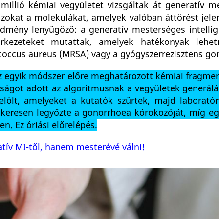
illió kémiai vegyületet vizsgáltak át generatív m
azokat a molekulákat, amelyek valóban áttörést jele
dmény lenyűgöző: a generatív mesterséges intellige
zerkezeteket mutattak, amelyek hatékonyak lehe
lococcus aureus (MRSA) vagy a gyógyszerrezisztens go
 az egyik módszer előre meghatározott kémiai fragm
dságot adott az algoritmusnak a vegyületek generálá
jelölt, amelyeket a kutatók szűrtek, majd laborató
sikeresen legyőzte a gonorrhoea kórokozóját, míg eg
en. Ez óriási előrelépés.
atív MI-től, hanem mesterévé válni!