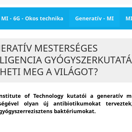
MI - 6G - Okos technika
Generatív - MI
MI
NERATÍV MESTERSÉGES
LLIGENCIA GYÓGYSZERKUTATÁ
HETI MEG A VILÁGOT?
nstitute of Technology kutatói a generatív m
ítségével olyan új antibiotikumokat tervezte
 gyógyszerrezisztens baktériumokat.