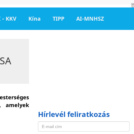
H
I
R
D
 - KKV
Kína
TIPP
AI-MNHSZ
E
T
É
S
SA
esterséges
k, amelyek
Hírlevél feliratkozás