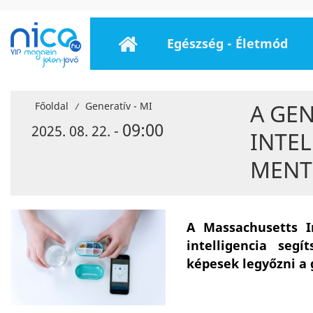
Egészség - Életmód
A GE
Főoldal
Generatív - MI
/
09:00
2025. 08. 22. -
INTE
MENT
A Massachusetts I
intelligencia seg
képesek legyőzni a