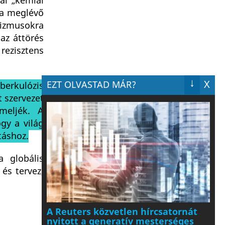
ai „kémiai
 a meglévő
nizmusokra
az áttörés
 rezisztens
↓
X
EZT OLVASTAD MÁR?
berkulózis
t szervezet
meljék. A
ogy a világ
táshoz.
a globális
és tervez,
A Reuters közvetlen hírcsatornát
nyitott a generatív mesterséges