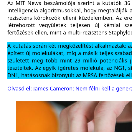
Az MIT News beszámolója szerint a kutatók 36 m
intelligencia algoritmusokkal, hogy megtalálják 
rezisztens kórokozók elleni küzdelemben. Az ere
létrehozott vegyületek teljesen új kémiai s
fertőzések ellen, mint a multi-rezisztens Staphy
A kutatás során két megközelítést alkalmaztak:
épített új molekulákat, míg a másik teljes szaba
született meg több mint 29 millió potenciális 
teszteltek. Az egyik ígéretes molekula, az NG1, 
DN1, hatásosnak b
izonyult az MRSA fertőzések ell
Olvasd el: James Cameron: Nem félni kell a gener