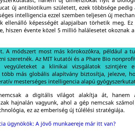
szerkutatást, hanem új dimenziókat nyit a biológi
cat új antibiotikum született, ezek többsége pedig
séges intelligencia ezzel szemben teljesen új mecha
 ellenálló képességét alapjaiban törhetik meg. Ez 
, hiszen évente közel 5 millió halálesetet okoznak a
t. A módszert most más kórokozókra, például a tu
i szeretnék. Az MIT kutatói és a Phare Bio nonprofi
együleteket a klinikai vizsgálatok szintjére e
 több más globális alapítvány biztosítja, jelezve, h
atív mesterséges intelligencia alapú gyógyszerkuta
nemcsak a digitális világot alakítja át, hanem 
rszak hajnalán vagyunk, ahol a gép nemcsak számol 
nológia, ez az emberiség új túlélési stratégiája.
ncia ügynökök: A jövő munkaereje már itt van?