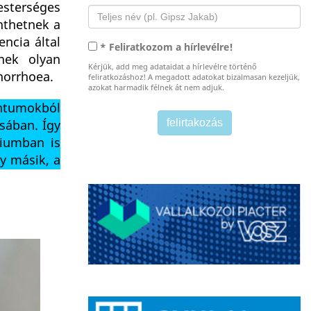
esterséges
nthetnek a
ncia által
* Feliratkozom a hírlevélre!
tnek olyan
Kérjük, add meg adataidat a hírlevélre történő
norrhoea.
feliratkozáshoz! A megadott adatokat bizalmasan kezeljük,
azokat harmadik félnek át nem adjuk.
entumokból
sában. Így
riumban is
y másik, a