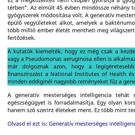
Ez a megközelítés nem csupán gyorsítja a gyógy
térben”. Az elmúlt 45 évben mindössze néhány tu
gyógyszerek módosítása volt. A generatív mester
épülő vegyületeket alkot, amelyek a baktériumok
több millió ember életét mentheti meg világszerte
fertőzések.
A kutatók kiemelték, hogy ez még csak a kezde
vagy a Pseudomonas aeruginosa ellen is alkalmazn
már dolgoznak azon, hogy a legígéretesebb v
finanszírozást a National Institutes of Health és
minden eddiginél nagyobb reményeket fűz a gener
A generatív mesterséges intelligencia tehát 
egészségügyet is forradalmasítja. Egy olyan ko
hanem szó szerint életeket ment. Ez több mint tech
Olvasd el ezt is: Generatív mesterséges intellige