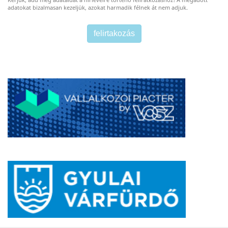
Kérjük, add meg adataidat a hírlevélre történő feliratkozáshoz! A megadott
adatokat bizalmasan kezeljük, azokat harmadik félnek át nem adjuk.