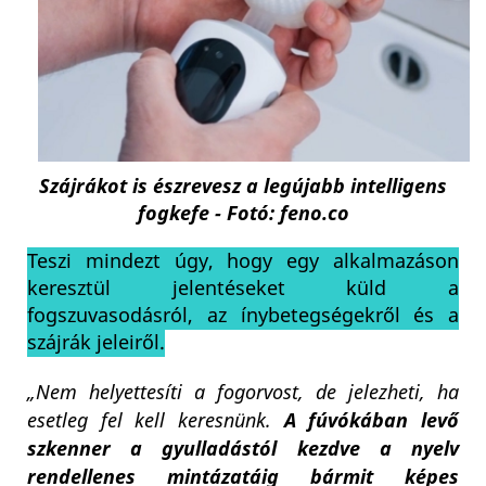
Szájrákot is észrevesz a legújabb intelligens
fogkefe - Fotó: feno.co
Teszi mindezt úgy, hogy egy alkalmazáson
keresztül jelentéseket küld a
fogszuvasodásról, az ínybetegségekről és a
szájrák jeleiről.
„Nem helyettesíti a fogorvost, de jelezheti, ha
esetleg fel kell keresnünk.
A fúvókában levő
szkenner a gyulladástól kezdve a nyelv
rendellenes mintázatáig bármit képes