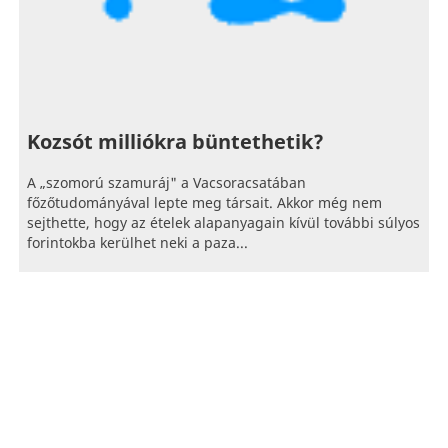
Kozsót milliókra büntethetik?
A „szomorú szamuráj" a Vacsoracsatában
főzőtudományával lepte meg társait. Akkor még nem
sejthette, hogy az ételek alapanyagain kívül további súlyos
forintokba kerülhet neki a paza...