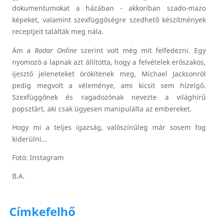
dokumentumokat a házában - akkoriban szado-mazo
képeket, valamint szexfüggőségre szedhető készítmények
receptjeit találták meg nála.
Ám a
Radar Online
szerint volt még mit felfedezni. Egy
nyomozó a lapnak azt állította, hogy a felvételek erőszakos,
ijesztő jeleneteket örökítenek meg, Michael Jacksonról
pedig megvolt a véleménye, ami kicsit sem hízelgő.
Szexfüggőnek és ragadozónak nevezte a világhírű
popsztárt, aki csak ügyesen manipulálta az embereket.
Hogy mi a teljes igazság, valószínűleg már sosem fog
kiderülni...
Fotó: Instagram
B.A.
Címkefelhő