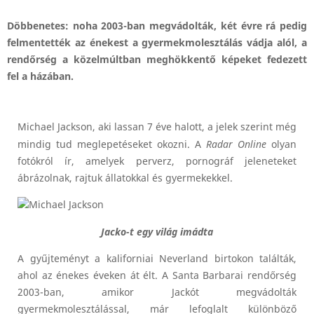
Döbbenetes: noha 2003-ban megvádolták, két évre rá pedig
felmentették az énekest a gyermekmolesztálás vádja alól, a
rendőrség a közelmúltban meghökkentő képeket fedezett
fel a házában.
Michael Jackson, aki lassan 7 éve halott, a jelek szerint még
mindig tud meglepetéseket okozni. A
Radar Online
olyan
fotókról ír, amelyek perverz, pornográf jeleneteket
ábrázolnak, rajtuk állatokkal és gyermekekkel.
Jacko-t egy világ imádta
A gyűjteményt a kaliforniai Neverland birtokon találták,
ahol az énekes éveken át élt. A Santa Barbarai rendőrség
2003-ban, amikor Jackót megvádolták
gyermekmolesztálással, már lefoglalt különböző