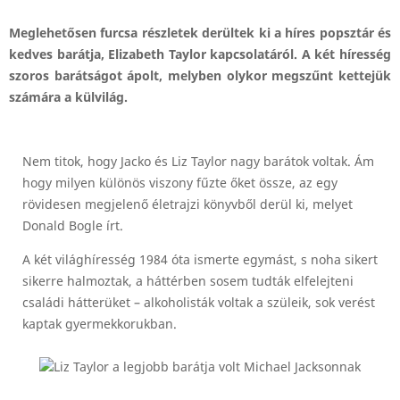
Meglehetősen furcsa részletek derültek ki a híres popsztár és
kedves barátja, Elizabeth Taylor kapcsolatáról. A két híresség
szoros barátságot ápolt, melyben olykor megszűnt kettejük
számára a külvilág.
Nem titok, hogy Jacko és Liz Taylor nagy barátok voltak. Ám
hogy milyen különös viszony fűzte őket össze, az egy
rövidesen megjelenő életrajzi könyvből derül ki, melyet
Donald Bogle írt.
A két világhíresség 1984 óta ismerte egymást, s noha sikert
sikerre halmoztak, a háttérben sosem tudták elfelejteni
családi hátterüket – alkoholisták voltak a szüleik, sok verést
kaptak gyermekkorukban.