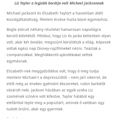
Liz Taylor a legjobb barátja volt Michael Jacksonnak
Michael Jacksont és Elizabeth Taylort a hasonlóan átélt
kiszolgáltatottság, félelem érzése hozta közel egymáshoz.
Bogle elárult néhány részletet hamarosan napvilágra
kerülő kötetéből. Például, hogy Liz és Jacko kettesben olyan
volt, akár két óvodás: megszűnt körülöttük a világ. Képesek
voltak egész nap Disney-rajzfilmeket nézni. Teáztak a
csimpánzokkal. Meghökkentő ajándékokat vettek
egymásnak.
Elizabeth-nek meggyőződése volt, hogy ő meg tudja
menteni Michael-t a depressziótól – nem járt sikerrel, de
ettől még az énekes gyémánt ékszereket, rubin karkötőt
vásárolt neki. Jackson házában az egyik szoba Liz
szemének színére volt kifestve. Taylor hálából egy
elefánttal lepte meg a popsztárt, aminek ő valóban úgy
tudott örülni, akár egy gyermek.