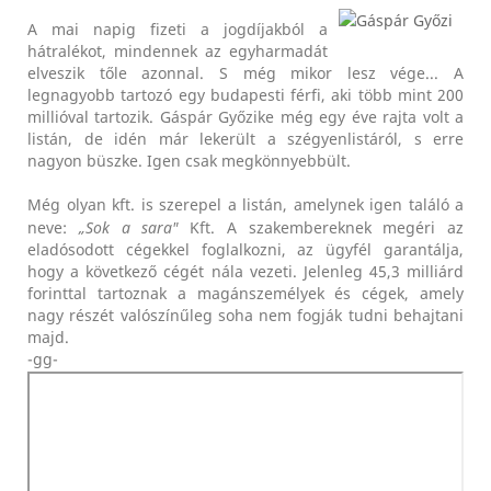
A mai napig fizeti a jogdíjakból a
hátralékot, mindennek az egyharmadát
elveszik tőle azonnal. S még mikor lesz vége... A
legnagyobb tartozó egy budapesti férfi, aki több mint 200
millióval tartozik. Gáspár Győzike még egy éve rajta volt a
listán, de idén már lekerült a szégyenlistáról, s erre
nagyon büszke. Igen csak megkönnyebbült.
Még olyan kft. is szerepel a listán, amelynek igen találó a
neve:
„Sok a sara"
Kft. A szakembereknek megéri az
eladósodott cégekkel foglalkozni, az ügyfél garantálja,
hogy a következő cégét nála vezeti. Jelenleg 45,3 milliárd
forinttal tartoznak a magánszemélyek és cégek, amely
nagy részét valószínűleg soha nem fogják tudni behajtani
majd.
-gg-