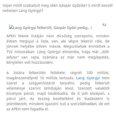
Vajon mitől szabadult meg idén Gáspár Győzike? S miről beszél
nehezen Lang Györgyi?
Az
APEH fekete listáján nem dicsőség szerepelni, minden
évben megújul a lista, van, aki végre lekerül róla, de
jönnek helyébe bőven mások. Megszólaltak érintettek a
TV2 műsorában. Láng Györgyi elmondta, hogy már
„600-
adszor"
van rajta, számára ez már nem meglepetés,
kénytelen volt hozzászokni.
A listára felkerülés feltétele: cégnél 100 milliós,
magánszemélynél 10 milliós tartozás.
Lang Györgyi
nem
szeret a szégyenlistáról beszélni, pedig felkerült
véleménye szerint önhibáján kívül. Szerzett valakitől
bizonyos pénzt, majd továbbadta, de ő volt középen, s
pórul járt. Az összeg bevételként és kiadásként is
jelentkezett, mindent igazolni tud a szerződésekkel, de ezt
az APEH nem fogadta el.