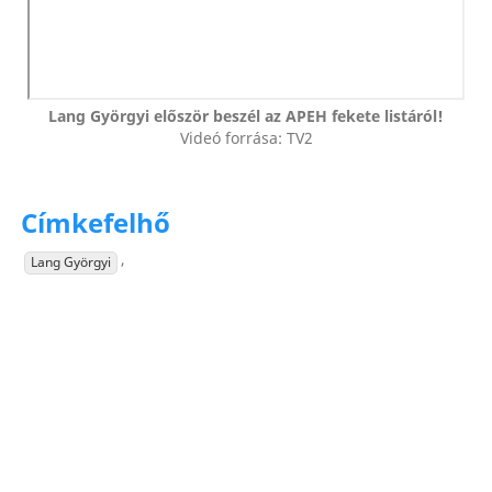
Lang Györgyi először beszél az APEH fekete listáról!
Videó forrása: TV2
Címkefelhő
,
Lang Györgyi