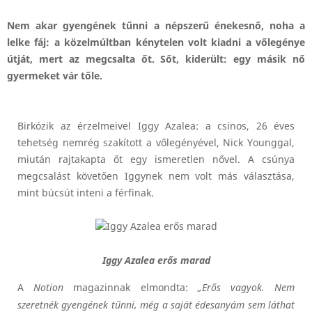
Nem akar gyengének tűnni a népszerű énekesnő, noha a
lelke fáj: a közelmúltban kénytelen volt kiadni a vőlegénye
útját, mert az megcsalta őt. Sőt, kiderült: egy másik nő
gyermeket vár tőle.
Birkózik az érzelmeivel Iggy Azalea: a csinos, 26 éves
tehetség nemrég szakított a vőlegényével, Nick Younggal,
miután rajtakapta őt egy ismeretlen nővel. A csúnya
megcsalást követően Iggynek nem volt más választása,
mint búcsút inteni a férfinak.
Iggy Azalea erős marad
A
Notion
magazinnak elmondta:
„Erős vagyok. Nem
szeretnék gyengének tűnni, még a saját édesanyám sem láthat