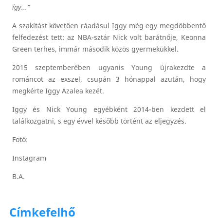
így...”
A szakítást követően ráadásul Iggy még egy megdöbbentő
felfedezést tett: az NBA-sztár Nick volt barátnője, Keonna
Green terhes, immár második közös gyermekükkel.
2015 szeptemberében ugyanis Young újrakezdte a
románcot az exszel, csupán 3 hónappal azután, hogy
megkérte Iggy Azalea kezét.
Iggy és Nick Young egyébként 2014-ben kezdett el
találkozgatni, s egy évvel később történt az eljegyzés.
Fotó:
Instagram
B.A.
Címkefelhő